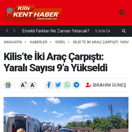
ani mi...
Emekli Farkları Ne Zaman Yatacak?
S
5 GÜN ÖNCE
H
ANASAYFA
HABERLER
YEREL
KILIS’TE İKI ARAÇ ÇARPIŞTI: YARALI
Kilis’te İki Araç Çarpıştı:
Yaralı Sayısı 9’a Yükseldi
+
-
A
A
İBRAHIM GÜNEŞ