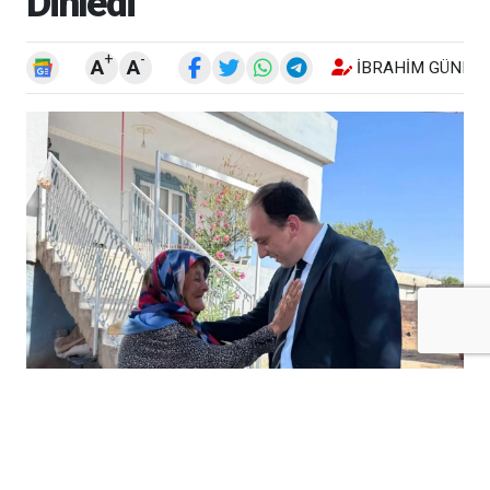
Dinledi
+
-
A
A
İBRAHIM GÜNEŞ