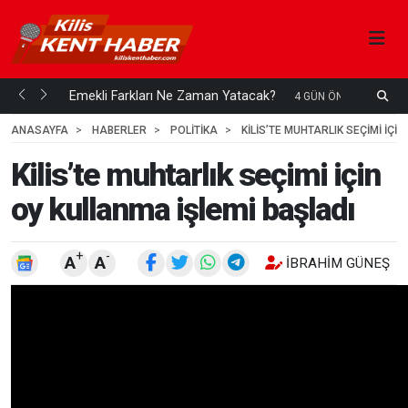
ani mi...
Emekli Farkları Ne Zaman Yatacak?
S
4 GÜN ÖNCE
H
ANASAYFA
HABERLER
POLİTİKA
KILIS’TE MUHTARLIK SEÇIMI IÇI
Kilis’te muhtarlık seçimi için
oy kullanma işlemi başladı
+
-
A
A
İBRAHIM GÜNEŞ