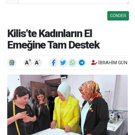
Kilis’te Kadınların El
Emeğine Tam Destek
+
-
A
A
İBRAHIM GÜNEŞ