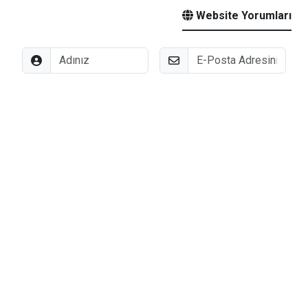
Website Yorumları
Adınız
E-Posta
Düşünceleriniz
Kilis’te Akılalmaz Vurgun
+
-
A
A
İBRAHIM GÜNEŞ