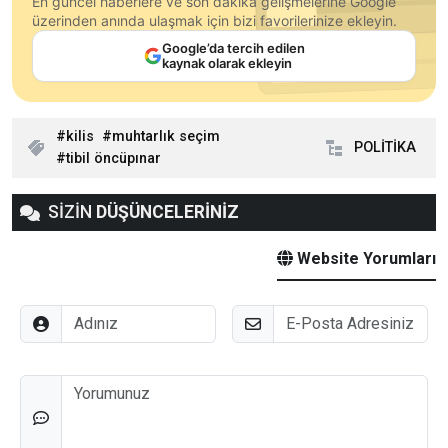
En güncel haberlere ve son dakika gelişmelerine Google
üzerinden anında ulaşmak için bizi favorilerinize ekleyin.
Google’da tercih edilen
kaynak olarak ekleyin
kilis
muhtarlık seçim
POLİTİKA
tibil öncüpınar
SİZİN
DÜŞÜNCELERİNİZ
Website Yorumları
Adınız
E-Posta
Düşünceleriniz