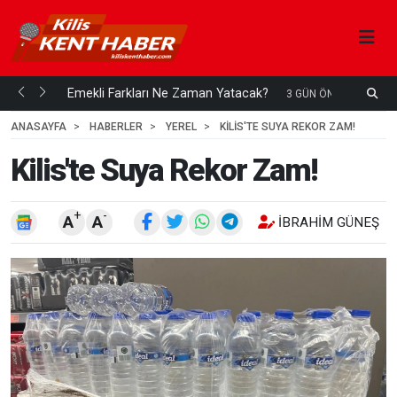
ani mi...
Emekli Farkları Ne Zaman Yatacak?
S
3 GÜN ÖNCE
H
ANASAYFA
HABERLER
YEREL
KILIS'TE SUYA REKOR ZAM!
Kilis'te Suya Rekor Zam!
+
-
A
A
İBRAHIM GÜNEŞ