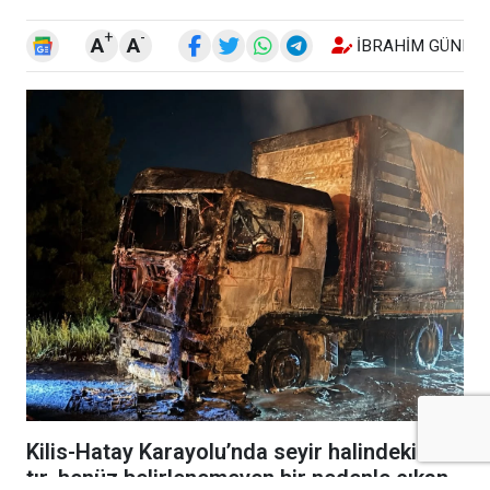
+
-
A
A
İBRAHIM GÜNEŞ
Kilis-Hatay Karayolu’nda seyir halindeki bir
tır, henüz belirlenemeyen bir nedenle çıkan