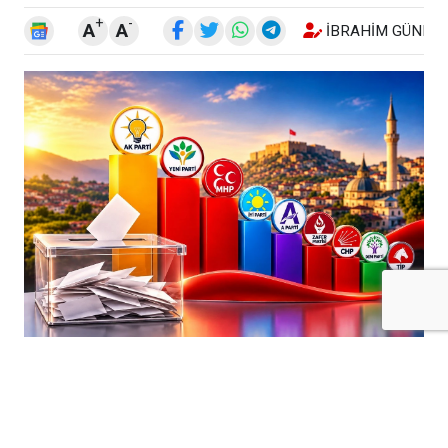
+
-
A
A
İBRAHIM GÜNEŞ
Kilis’te Ağustos 2026 dönemine ilişkin
medyan anket verileri, kentteki siyasi
dengelere yönelik dikkat çekici sonuçlar
ortaya koydu.