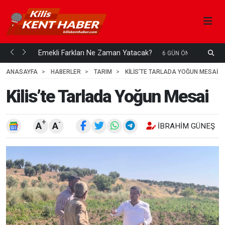
ani mi...
Emekli Farkları Ne Zaman Yatacak?
S
6 GÜN ÖNCE
H
ANASAYFA
HABERLER
TARIM
KILIS’TE TARLADA YOĞUN MESAI
Kilis’te Tarlada Yoğun Mesai
+
-
A
A
İBRAHIM GÜNEŞ