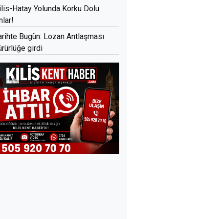
ilis-Hatay Yolunda Korku Dolu
nlar!
arihte Bugün: Lozan Antlaşması
ürürlüğe girdi