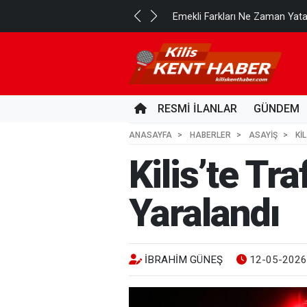
..
Emekli Farkları Ne Zaman Yat
16 SAAT ÖNCE
RESMİ İLANLAR
GÜNDEM
ANASAYFA
HABERLER
ASAYİŞ
KI
Kilis’te Tr
Yaralandı
İBRAHIM GÜNEŞ
12-05-2026