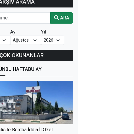
ARŞİV
ARAMA
ARA
Ay
Yıl
ÇOK
OKUNANLAR
ÜN
BU HAFTA
BU AY
ilis’te Bomba İddia İl Özel