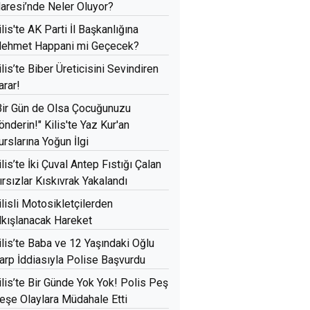
daresi’nde Neler Oluyor?
ilis'te AK Parti İl Başkanlığına
ehmet Happani mi Geçecek?
ilis’te Biber Üreticisini Sevindiren
arar!
Bir Gün de Olsa Çocuğunuzu
önderin!" Kilis'te Yaz Kur'an
urslarına Yoğun İlgi
ilis’te İki Çuval Antep Fıstığı Çalan
ırsızlar Kıskıvrak Yakalandı
ilisli Motosikletçilerden
lkışlanacak Hareket
ilis’te Baba ve 12 Yaşındaki Oğlu
arp İddiasıyla Polise Başvurdu
ilis’te Bir Günde Yok Yok! Polis Peş
eşe Olaylara Müdahale Etti