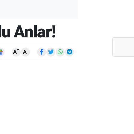
u Anlar!
+
-
A
A
ARŞİV
ARAMA
ARA
Ay
Yıl
ÇOK
OKUNANLAR