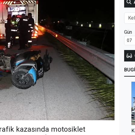
Gün
BUG
trafik kazasında motosiklet
K