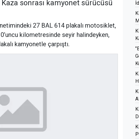
ı. Kaza sonrası kamyonet sürücüsü
İ
K
M
yönetimindeki 27 BAL 614 plakalı motosiklet,
K
10’uncu kilometresinde seyir halindeyken,
K
akalı kamyonetle çarpıştı.
"
G
K
K
H
K
A
K
D
K
P