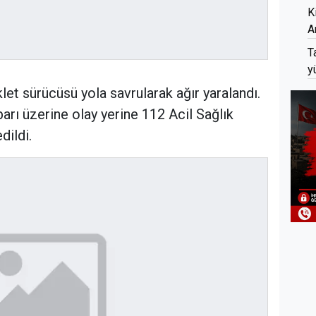
K
A
T
y
et sürücüsü yola savrularak ağır yaralandı.
arı üzerine olay yerine 112 Acil Sağlık
dildi.