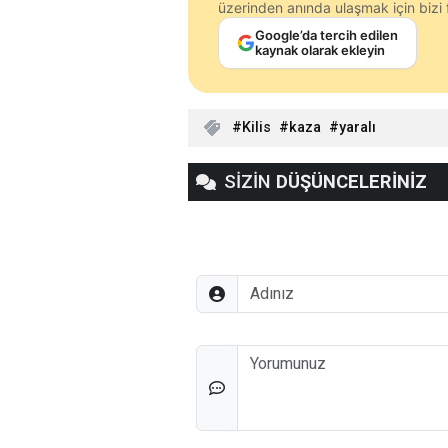
üzerinden anında ulaşmak için bizi f
Google’da tercih edilen
kaynak olarak ekleyin
Kilis
kaza
yaralı
SİZİN
DÜŞÜNCELERİNİZ
Adınız
Düşünceleriniz