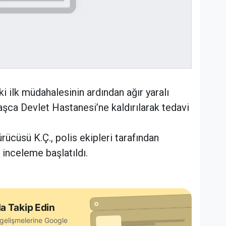
ki ilk müdahalesinin ardından ağır yaralı
aşca Devlet Hastanesi’ne kaldırılarak tedavi
ücüsü K.Ç., polis ekipleri tarafından
li inceleme başlatıldı.
a Takip Edin
gelişmelerine Google