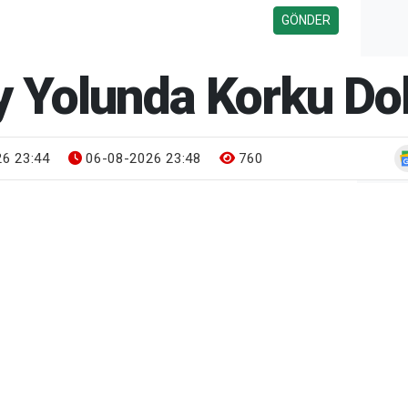
y Yolunda Korku Dol
6 23:44
06-08-2026 23:48
760
Gün