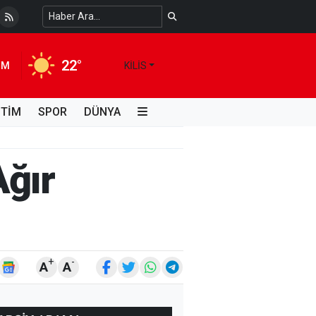
 Temiz Suya Erişimde Kalıcı Bir Çözüm
4 HAFTA ÖNCE
22°
IM
KILIS
İTİM
SPOR
DÜNYA
Ağır
+
-
A
A