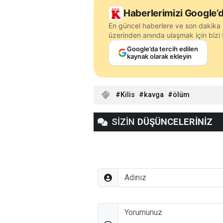
Haberlerimizi Google’d
En güncel haberlere ve son dakika 
üzerinden anında ulaşmak için bizi f
Google’da tercih edilen
kaynak olarak ekleyin
Kilis
kavga
ölüm
SİZİN
DÜŞÜNCELERİNİZ
Adınız
Düşünceleriniz