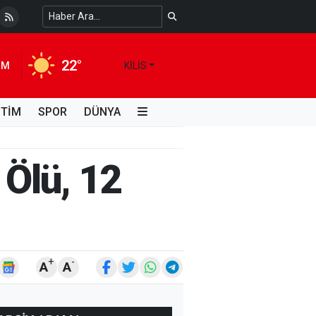
 Temiz Suya Erişimde Kalıcı Bir Çözüm
4 HAFTA ÖNCE
22°
IM
KILIS
İTİM
SPOR
DÜNYA
 Ölü, 12
+
-
A
A