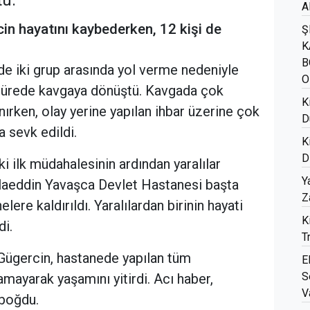
tü.
A
in hayatını kaybederken, 12 kişi de
Ş
K
B
öyde iki grup arasında yol verme nedeniyle
O
 sürede kavgaya dönüştü. Kavgada çok
K
nırken, olay yerine yapılan ihbar üzerine çok
D
a sevk edildi.
K
D
ki ilk müdahalesinin ardından yaralılar
Y
 Alaeddin Yavaşca Devlet Hastanesi başta
Z
re kaldırıldı. Yaralılardan birinin hayati
K
di.
T
Gügercin, hastanede yapılan tüm
E
S
mayarak yaşamını yitirdi. Acı haber,
V
 boğdu.