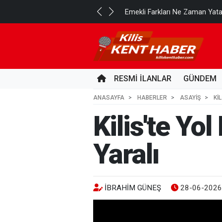
..
Emekli Farkları Ne Zaman Yat
2 GÜN ÖNCE
RESMİ İLANLAR
GÜNDEM
ANASAYFA
HABERLER
ASAYİŞ
KI
Kilis'te Yo
Yaralı
İBRAHIM GÜNEŞ
28-06-2026