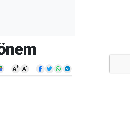
 Dönem
+
-
A
A
ARŞİV
ARAMA
ARA
Ay
Yıl