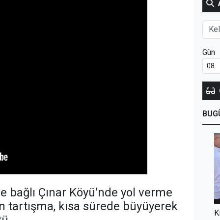
Gün
BUG
ine bağlı Çınar Köyü'nde yol verme
n tartışma, kısa sürede büyüyerek
K