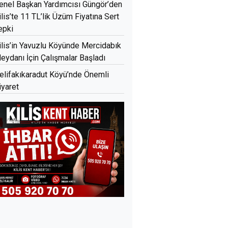
enel Başkan Yardımcısı Güngör’den
ilis’te 11 TL’lik Üzüm Fiyatına Sert
epki
ilis’in Yavuzlu Köyünde Mercidabık
eydanı İçin Çalışmalar Başladı
elifakıkaradut Köyü’nde Önemli
iyaret