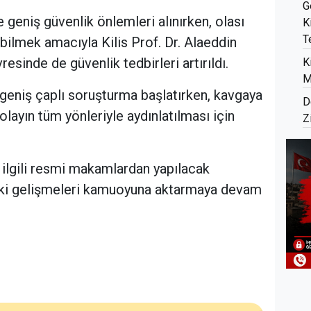
G
 geniş güvenlik önlemleri alınırken, olası
K
T
bilmek amacıyla Kilis Prof. Dr. Alaeddin
sinde de güvenlik tedbirleri artırıldı.
K
M
i geniş çaplı soruşturma başlatırken, kavgaya
D
 olayın tüm yönleriyle aydınlatılması için
Z
 ilgili resmi makamlardan yapılacak
aki gelişmeleri kamuoyuna aktarmaya devam