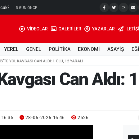
acak?
Su Kuyusu
5 GÜN ÖNCE
VİDEOLAR
GALERİLER
YAZARLAR
İLETIŞ
YEREL
GENEL
POLİTİKA
EKONOMİ
ASAYİŞ
EĞ
LIS'TE YOL KAVGASI CAN ALDI: 1 ÖLÜ, 12 YARALI
l Kavgası Can Aldı: 1
 16:35
28-06-2026 16:46
2526