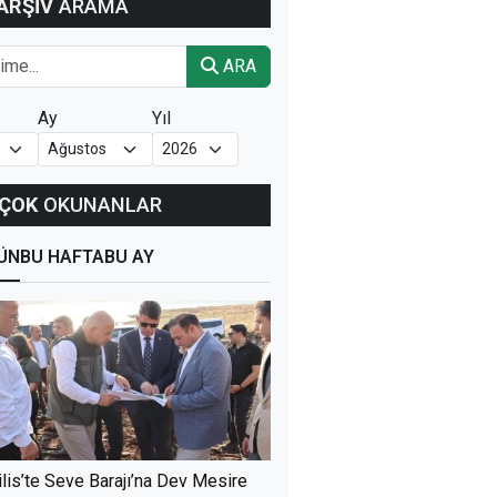
ARŞİV
ARAMA
ARA
Ay
Yıl
ÇOK
OKUNANLAR
ÜN
BU HAFTA
BU AY
ilis’te Seve Barajı’na Dev Mesire