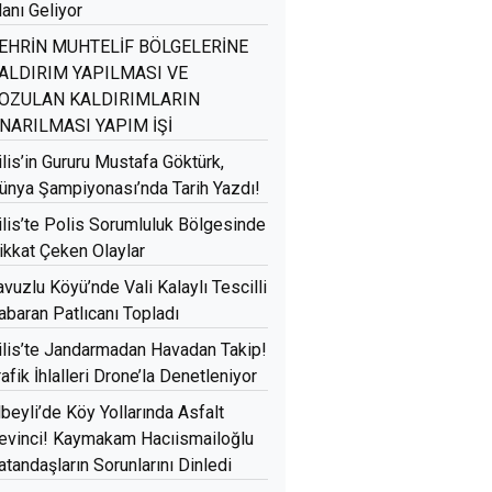
lanı Geliyor
EHRİN MUHTELİF BÖLGELERİNE
ALDIRIM YAPILMASI VE
OZULAN KALDIRIMLARIN
NARILMASI YAPIM İŞİ
ilis’in Gururu Mustafa Göktürk,
ünya Şampiyonası’nda Tarih Yazdı!
ilis’te Polis Sorumluluk Bölgesinde
ikkat Çeken Olaylar
avuzlu Köyü’nde Vali Kalaylı Tescilli
abaran Patlıcanı Topladı
ilis’te Jandarmadan Havadan Takip!
rafik İhlalleri Drone’la Denetleniyor
lbeyli’de Köy Yollarında Asfalt
evinci! Kaymakam Hacıismailoğlu
atandaşların Sorunlarını Dinledi