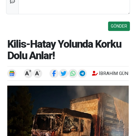
Kilis-Hatay Yolunda Korku
Dolu Anlar!
+
-
A
A
İBRAHIM GÜNEŞ