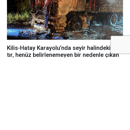
Kilis-Hatay Karayolu’nda seyir halindeki bir
tır, henüz belirlenemeyen bir nedenle çıkan
yangında alevlere teslim oldu.
Gece saatlerinde meydana gelen olay,
karayolunda kısa süreli paniğe neden oldu.
Edinilen bilgilere göre, seyir halindeki tırdan
yükselen dumanları fark eden sürücü, aracı
güvenli bir noktaya çekerek durumu 112 Acil
Çağrı Merkezi’ne bildirdi. İhbar üzerine bölgeye
itfaiye, jandarmave diğer güvenlik ekipleri sevk
edildi.