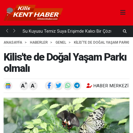
Su Kuyusu Temiz Suya Erişimde Kalıcı Bir Çözüm
A
 ÖNCE
4
HAFTA ÖNCE
ANASAYFA
HABERLER
GENEL
KILIS'TE DE DOĞAL YAŞAM PARKI 
Kilis'te de Doğal Yaşam Parkı
olmalı
+
-
A
A
HABER MERKEZI