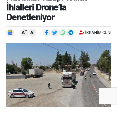
İhlalleri Drone’la
Denetleniyor
+
-
A
A
İBRAHIM GÜNEŞ