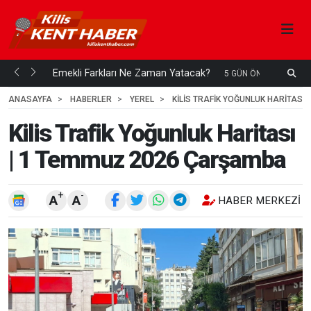
ani mi...
Emekli Farkları Ne Zaman Yatacak?
S
5 GÜN ÖNCE
H
ANASAYFA
HABERLER
YEREL
KILIS TRAFIK YOĞUNLUK HARITASI
Kilis Trafik Yoğunluk Haritası
| 1 Temmuz 2026 Çarşamba
+
-
A
A
HABER MERKEZI