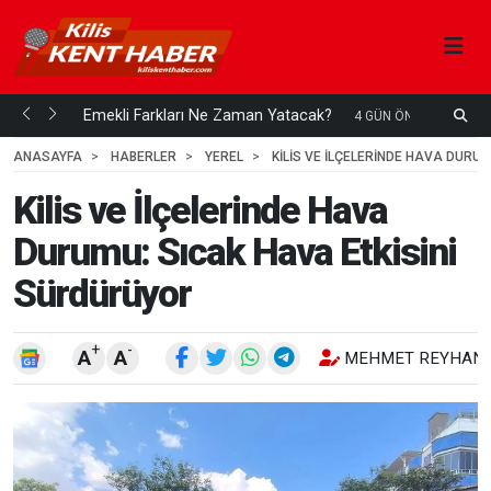
ani mi...
Emekli Farkları Ne Zaman Yatacak?
S
4 GÜN ÖNCE
H
ANASAYFA
HABERLER
YEREL
KILIS VE İLÇELERINDE HAVA DURU
Kilis ve İlçelerinde Hava
Durumu: Sıcak Hava Etkisini
Sürdürüyor
+
-
A
A
MEHMET REYHANL