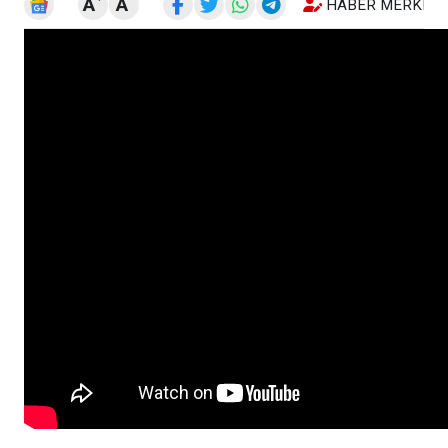
A
A
HABER MERKEZI