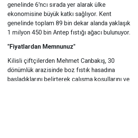
genelinde 6'ncı sırada yer alarak ülke
ekonomisine büyük katkı sağlıyor. Kent
genelinde toplam 89 bin dekar alanda yaklaşık
1 milyon 450 bin Antep fıstığı ağacı bulunuyor.
"Fiyatlardan Memnunuz"
Kilisli çiftçilerden Mehmet Canbakış, 30
dönümlük arazisinde boz fıstık hasadına
başladıklarını belirterek çalışma koşullarını ve
beklentilerini şu sözlerle dile getirdi:
"Sabah erken saatlerde işe başlıyor, öğle
saatlerinde bırakıyoruz. 40 derece sıcakta
üretime katkı sunmak adına çalışıyoruz. Bu
yıl yaklaşık 1 ton boz fıstık rekoltesi