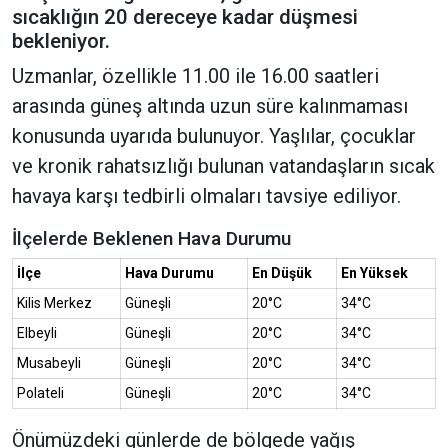
sıcaklığın 20 dereceye kadar düşmesi
bekleniyor.
Uzmanlar, özellikle 11.00 ile 16.00 saatleri
arasında güneş altında uzun süre kalınmaması
konusunda uyarıda bulunuyor. Yaşlılar, çocuklar
ve kronik rahatsızlığı bulunan vatandaşların sıcak
havaya karşı tedbirli olmaları tavsiye ediliyor.
İlçelerde Beklenen Hava Durumu
İlçe
Hava Durumu
En Düşük
En Yüksek
Kilis Merkez
Güneşli
20°C
34°C
Elbeyli
Güneşli
20°C
34°C
Musabeyli
Güneşli
20°C
34°C
Polateli
Güneşli
20°C
34°C
Önümüzdeki günlerde de bölgede yağış