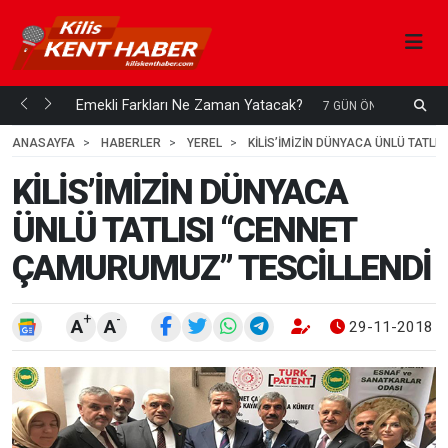
ani mi...
Emekli Farkları Ne Zaman Yatacak?
S
7 GÜN ÖNCE
H
ANASAYFA
HABERLER
YEREL
KİLİS’İMİZİN DÜNYACA ÜNLÜ TATL
KİLİS’İMİZİN DÜNYACA
ÜNLÜ TATLISI “CENNET
ÇAMURUMUZ” TESCİLLENDİ
+
-
A
A
29-11-2018 0