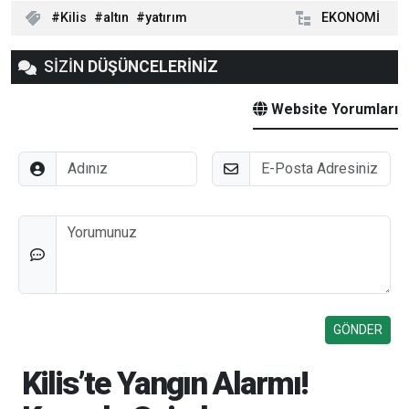
Kilis
altın
yatırım
EKONOMİ
SİZİN
DÜŞÜNCELERİNİZ
Website Yorumları
Adınız
E-Posta
Düşünceleriniz
Kilis’te Yangın Alarmı!