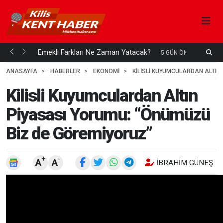
ani mi...
Emekli Farkları Ne Zaman Yatacak?
S
5 GÜN ÖNCE
H
ANASAYFA
HABERLER
EKONOMİ
KILISLI KUYUMCULARDAN ALTIN
Kilisli Kuyumculardan Altın
Piyasası Yorumu: “Önümüzü
Biz de Göremiyoruz”
+
-
A
A
İBRAHIM GÜNEŞ