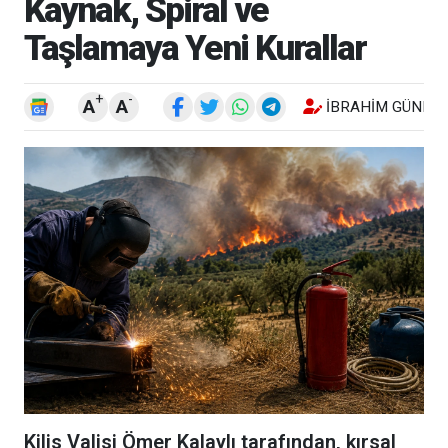
Kaynak, Spiral ve
Taşlamaya Yeni Kurallar
+
-
A
A
İBRAHIM GÜNEŞ
Kilis Valisi Ömer Kalaylı tarafından, kırsal