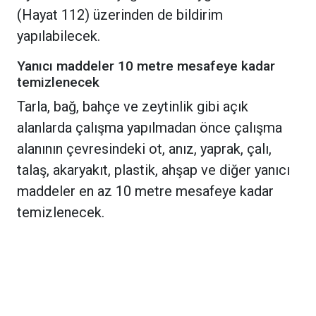
(Hayat 112) üzerinden de bildirim
yapılabilecek.
Yanıcı maddeler 10 metre mesafeye kadar
temizlenecek
Tarla, bağ, bahçe ve zeytinlik gibi açık
alanlarda çalışma yapılmadan önce çalışma
alanının çevresindeki ot, anız, yaprak, çalı,
talaş, akaryakıt, plastik, ahşap ve diğer yanıcı
maddeler en az 10 metre mesafeye kadar
temizlenecek.
Temizlenmesi uygun olmayan ve doğal
ekosistemin parçası olan bitki örtüsü ise
ıslatılarak veya köpükleme yöntemiyle olası
yangına karşı dirençli hale getirilecek.