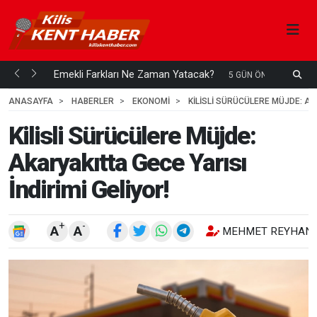
ani mi...
Emekli Farkları Ne Zaman Yatacak?
S
5 GÜN ÖNCE
H
ANASAYFA
HABERLER
EKONOMİ
KILISLI SÜRÜCÜLERE MÜJDE: AKA
Kilisli Sürücülere Müjde:
Akaryakıtta Gece Yarısı
İndirimi Geliyor!
+
-
A
A
MEHMET REYHANL