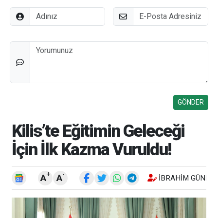
Adınız
E-Posta
Düşünceleriniz
Kilis’te Eğitimin Geleceği
İçin İlk Kazma Vuruldu!
+
-
A
A
İBRAHIM GÜNEŞ