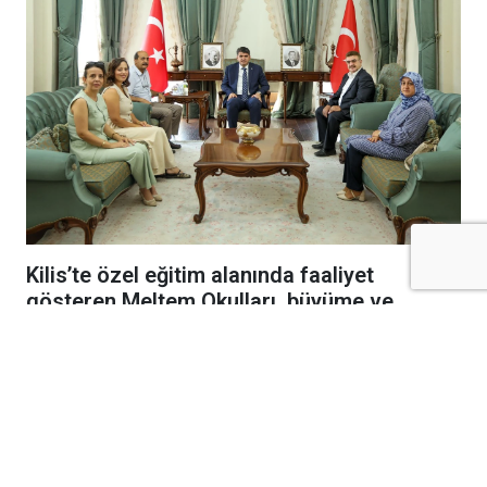
Kilis’te özel eğitim alanında faaliyet
gösteren Meltem Okulları, büyüme ve
gelişme hedefleri doğrultusunda yeni
kampüs yatırımını hayata geçiriyor.
Şeyh Muhammet Bedevi Hazretleri
Türbesi’nin alt tarafında yapımına başlanan
yeni kampüs için ilk kazma vuruldu.