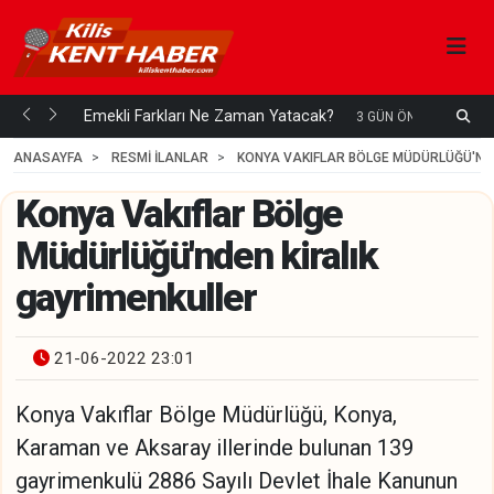
ani mi...
Emekli Farkları Ne Zaman Yatacak?
S
3 GÜN ÖNCE
H
ANASAYFA
RESMİ İLANLAR
KONYA VAKIFLAR BÖLGE MÜDÜRLÜĞÜ'NDE
Konya Vakıflar Bölge
Müdürlüğü'nden kiralık
gayrimenkuller
21-06-2022 23:01
Konya Vakıflar Bölge Müdürlüğü, Konya,
Karaman ve Aksaray illerinde bulunan 139
gayrimenkulü 2886 Sayılı Devlet İhale Kanunun