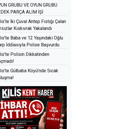
YUN GRUBU VE OYUN GRUBU
EDEK PARÇA ALIM İŞİ
lis’te İki Çuval Antep Fıstığı Çalan
rsızlar Kıskıvrak Yakalandı
lis’te Baba ve 12 Yaşındaki Oğlu
rp İddiasıyla Polise Başvurdu
lis’te Polisin Dikkatinden
açmadı!
lis’te Gülbaba Köyü’nde Sıcak
luşma!