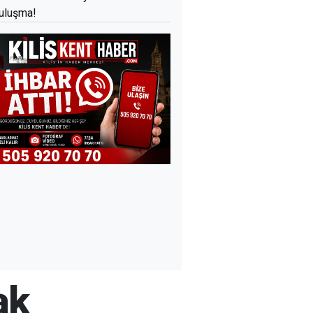
uluşma!
ak