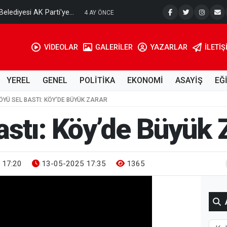
elediyesi AK Parti'ye...
Kuzey Mar
4 AY ÖNCE
VİDEOLAR
GALERİLER
YAZARLAR
İLETIŞ
YEREL
GENEL
POLİTİKA
EKONOMİ
ASAYİŞ
EĞ
ÖYÜ SEL BASTI: KÖY’DE BÜYÜK ZARAR
astı: Köy’de Büyük 
 17:20
13-05-2025 17:35
1365