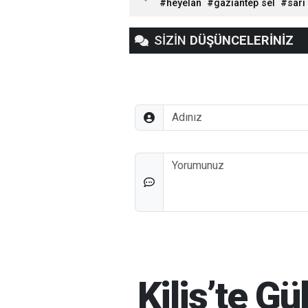
heyelan
gaziantep sel
sarı
SİZİN
DÜŞÜNCELERİNİZ
Adınız
Düşünceleriniz
Kilis’te G