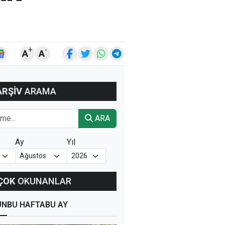
+
-
A
A
ARŞİV
ARAMA
ARA
Ay
Yıl
ÇOK
OKUNANLAR
ÜN
BU HAFTA
BU AY