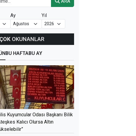
ARA
Ay
Yıl
ÇOK
OKUNANLAR
ÜN
BU HAFTA
BU AY
ilis Kuyumcular Odası Başkanı Bilik
Ateşkes Kalıcı Olursa Altın
ükselebilir”