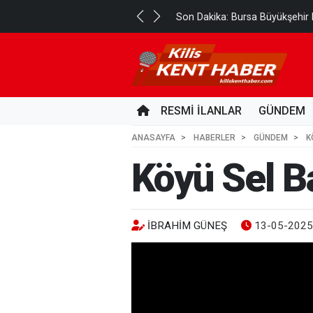
Son Dakika: Bursa Büyükşehir B
3 AY ÖNCE
RESMİ İLANLAR
GÜNDEM
ANASAYFA
HABERLER
GÜNDEM
K
Köyü Sel B
İBRAHIM GÜNEŞ
13-05-2025