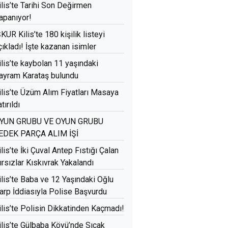
ilis’te Tarihi Son Değirmen
apanıyor!
ŞKUR Kilis’te 180 kişilik listeyi
çıkladı! İşte kazanan isimler
ilis’te kaybolan 11 yaşındaki
ayram Karataş bulundu
ilis’te Üzüm Alım Fiyatları Masaya
tırıldı
YUN GRUBU VE OYUN GRUBU
EDEK PARÇA ALIM İŞİ
ilis’te İki Çuval Antep Fıstığı Çalan
ırsızlar Kıskıvrak Yakalandı
ilis’te Baba ve 12 Yaşındaki Oğlu
arp İddiasıyla Polise Başvurdu
ilis’te Polisin Dikkatinden Kaçmadı!
ilis’te Gülbaba Köyü’nde Sıcak