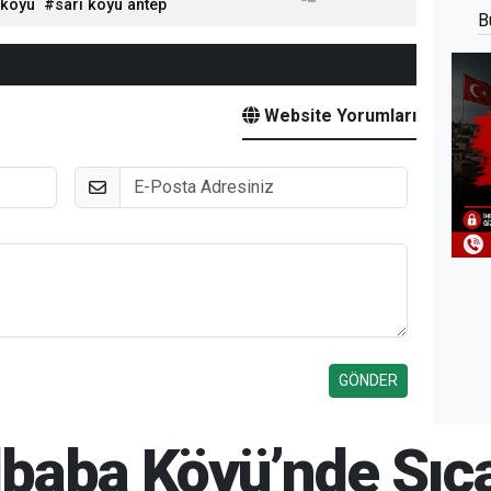
 köyü
sarı köyü antep
B
Website Yorumları
E-Posta
ülbaba Köyü’nde Sıc