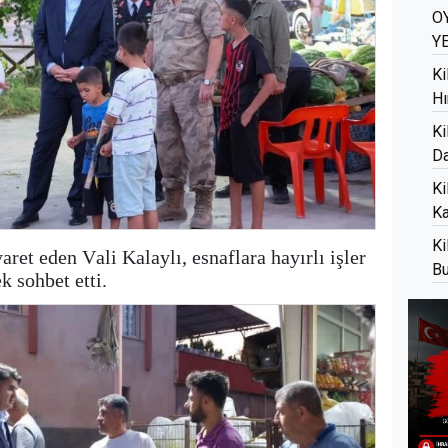
O
Y
Ki
Hı
Ki
Da
Ki
K
Ki
ret eden Vali Kalaylı, esnaflara hayırlı işler
Bu
k sohbet etti.