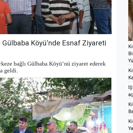
lı Gülbaba Köyü’nde Esnaf Ziyareti
Ki
Bi
Yü
rkeze bağlı Gülbaba Köyü’nü ziyaret ederek
a geldi.
Ki
Ka
İŞ
aç
Ki
Ba
Ki
Ya