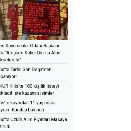
lis Kuyumcular Odası Başkanı
lik “Ateşkes Kalıcı Olursa Altın
kselebilir”
lis’te Tarihi Son Değirmen
panıyor!
KUR Kilis’te 180 kişilik listeyi
ıkladı! İşte kazanan isimler
lis’te kaybolan 11 yaşındaki
yram Karataş bulundu
lis’te Üzüm Alım Fiyatları Masaya
tırıldı