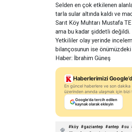
Selden en çok etkilenen alanlar
tarla sular altında kaldı ve m
Sarıt Köy Muhtarı Mustafa TEK
ama bu kadar şiddetli değildi. Ev
Yetkililer olay yerinde incelem
bilançosunun ise önümüzdeki 
Haber: İbrahim Güneş
Haberlerimizi Google’d
En güncel haberlere ve son dakika 
üzerinden anında ulaşmak için bizi f
Google’da tercih edilen
kaynak olarak ekleyin
köy
gaziantep
antep
su