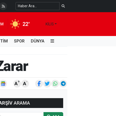
mara Otoyolu'nda Polis Servisi Kaza yaptı
4 AY ÖNCE
22°
IM
KILIS
İTİM
SPOR
DÜNYA
Zarar
+
-
A
A
ARŞİV
ARAMA