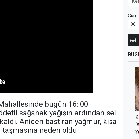
Gün
BUG
t Mahallesinde bugün 16: 00
iddetli sağanak yağışın ardından sel
K
a kaldı. Aniden bastıran yağmur, kısa
“
n taşmasına neden oldu.
Y