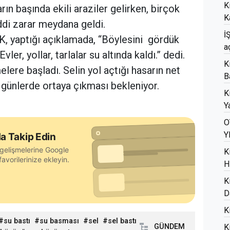
K
ın başında ekili araziler gelirken, birçok
K
addi zarar meydana geldi.
İ
, yaptığı açıklamada, “Böylesini gördük
a
ler, yollar, tarlalar su altında kaldı.” dedi.
K
elere başladı. Selin yol açtığı hasarın net
B
günlerde ortaya çıkması bekleniyor.
K
Ya
O
Y
a Takip Edin
gelişmelerine Google
K
avorilerinize ekleyin.
H
K
D
K
su bastı
su basması
sel
sel bastı
GÜNDEM
K