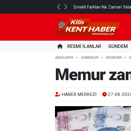
..
Emekli Farkları Ne Zaman Yat
1 GÜN ÖNCE
RESMİ İLANLAR
GÜNDEM
ANASAYFA
HABERLER
EKONOMİ
Memur zamm
HABER MERKEZI
27-08-2025