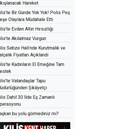
lkışlanacak Hareket
ilis’te Bir Günde Yok Yok! Polis Peş
eşe Olaylara Müdahale Etti
ilis’te Evden Altın Hırsızlığı
ilis’te Akılalmaz Vurgun
ilis Sebze Hali’nde Kurutmalık ve
alçalık Fiyatları Açıklandı
ilis’te Kadınların El Emeğine Tam
estek
ilis’te Vatandaşlar Tapu
üdürlüğünden Şikâyetçi
ilis Dahil 30 İlde Eş Zamanlı
perasyonu
aşkan bu yolu görmediniz mi?