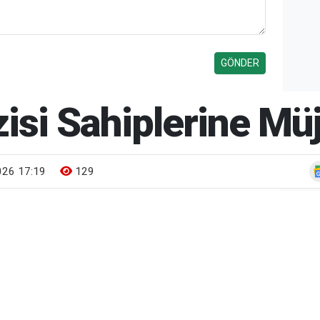
isi Sahiplerine Mü
26 17:19
129
Gün