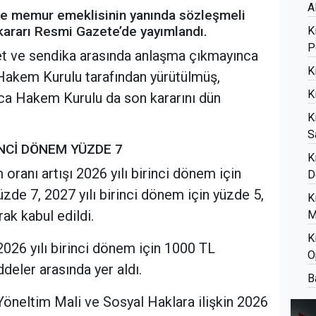
A
ve memur emeklisinin yanında sözleşmeli
kararı Resmi Gazete’de yayımlandı.
K
P
t ve sendika arasında anlaşma çıkmayınca
K
akem Kurulu tarafından yürütülmüş,
K
ca Hakem Kurulu da son kararını dün
K
S
İNCİ DÖNEM YÜZDE 7
K
oranı artışı 2026 yılı birinci dönem için
D
üzde 7, 2027 yılı birinci dönem için yüzde 5,
K
ak kabul edildi.
M
K
2026 yılı birinci dönem için 1000 TL
O
deler arasında yer aldı.
B
öneltim Mali ve Sosyal Haklara ilişkin 2026