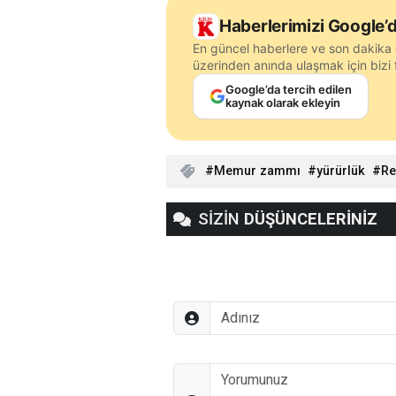
Haberlerimizi Google’d
En güncel haberlere ve son dakika 
üzerinden anında ulaşmak için bizi f
Google’da tercih edilen
kaynak olarak ekleyin
Memur zammı
yürürlük
Re
SİZİN
DÜŞÜNCELERİNİZ
Adınız
Düşünceleriniz