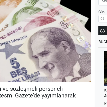
Gün
BUG
ve sözleşmeli personeli
K
 Resmi Gazete’de yayımlanarak
A
K