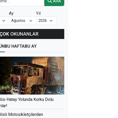
ARA
Ay
Yıl
ÇOK
OKUNANLAR
ÜN
BU HAFTA
BU AY
ilis-Hatay Yolunda Korku Dolu
nlar!
ilisli Motosikletçilerden