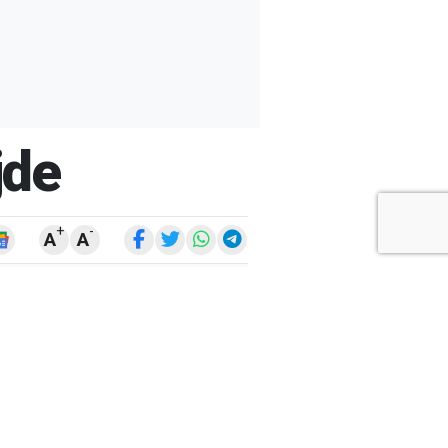
jde
+
-
A
A
ARŞİV
ARAMA
ARA
Ay
Yıl