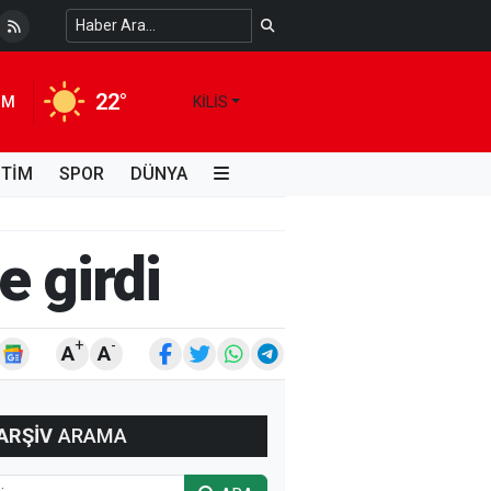
 Temiz Suya Erişimde Kalıcı Bir Çözüm
4 HAFTA ÖNCE
22°
IM
KILIS
İTİM
SPOR
DÜNYA
 girdi
+
-
A
A
ARŞİV
ARAMA