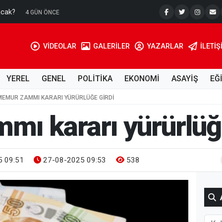
acak?
Su Kuyusu
4 GÜN ÖNCE
VİDEOLAR
GALERİLER
YAZARLAR
İLETIŞ
YEREL
GENEL
POLİTİKA
EKONOMİ
ASAYİŞ
EĞ
MEMUR ZAMMI KARARI YÜRÜRLÜĞE GIRDI
ı kararı yürürlüğe
 09:51
27-08-2025 09:53
538