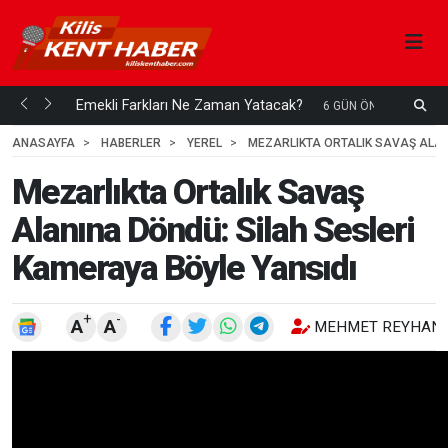
ani mi...
Emekli Farkları Ne Zaman Yatacak?
S
6 GÜN ÖNCE
H
ANASAYFA
HABERLER
YEREL
MEZARLIKTA ORTALIK SAVAŞ ALAN
Mezarlıkta Ortalık Savaş
Alanına Döndü: Silah Sesleri
Kameraya Böyle Yansıdı
+
-
A
A
MEHMET REYHANL