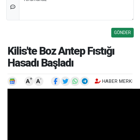
Kilis'te Boz Antep Fıstığı
Hasadı Başladı
+
-
A
A
HABER MERKEZI