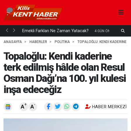
ani mi...
Emekli Farkları Ne Zaman Yatacak?
S
4 GÜN ÖNCE
H
ANASAYFA
HABERLER
POLİTİKA
TOPALOĞLU: KENDI KADERINE TE
Topaloğlu: Kendi kaderine
terk edilmiş hâlde olan Resul
Osman Dağı’na 100. yıl kulesi
inşa edeceğiz
+
-
A
A
HABER MERKEZI