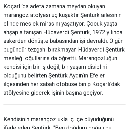
Koçarlı’da adeta zamana meydan okuyan
marangoz atölyesi üç kuşaktır Şentürk ailesinin
elinde meslek mirasını yaşatıyor. Çocuk yaşta
ahşapla tanışan Hüdaverdi Şentürk, 1972 yılında
askerden dönüşte babasından işi devraldı. O gün
bugündür tezgahı bırakmayan Hüdaverdi Şentürk
mesleği oğullarına da öğretti. Marangozluğun
kendisi için bir iş değil, bir yaşam disiplini
olduğunu belirten Şentürk Aydın’ın Efeler
ilçesinden her sabah otobüse binip Koçarlı’daki
atölyesine giderek işinin başına geçiyor.
Kendisinin marangozlukla iç içe büyüdüğünü
ifade eden Şentürk, "Ben doğdum doğalı bu