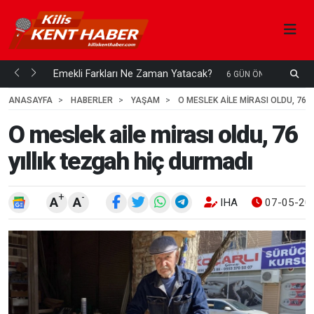
ani mi...
Emekli Farkları Ne Zaman Yatacak?
6 GÜN ÖNCE
ANASAYFA
HABERLER
YAŞAM
O MESLEK AILE MIRASI OLDU, 76 
O meslek aile mirası oldu, 76
yıllık tezgah hiç durmadı
+
-
A
A
IHA
07-05-202