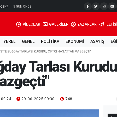
acak?
Su Kuyusu
5 GÜN ÖNCE
VİDEOLAR
GALERİLER
YAZARLAR
İLETIŞ
YEREL
GENEL
POLİTİKA
EKONOMİ
ASAYİŞ
EĞ
LIS'TE BUĞDAY TARLASI KURUDU, ÇIFTÇI HASATTAN VAZGEÇTI"
uğday Tarlası Kurudu,
azgeçti"
 09:24
29-06-2025 09:30
748