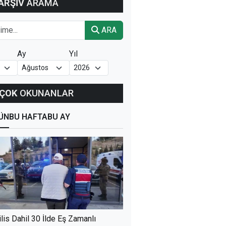
ARŞİV
ARAMA
ARA
Ay
Yıl
ÇOK
OKUNANLAR
ÜN
BU HAFTA
BU AY
ilis Dahil 30 İlde Eş Zamanlı