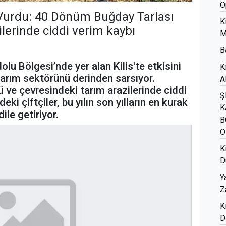
O
yi Vurdu: 40 Dönüm Buğday Tarlası
K
ilerinde ciddi verim kaybı
M
B
u Bölgesi’nde yer alan Kilis'te etkisini
K
 tarım sektörünü derinden sarsıyor.
A
yü ve çevresindeki tarım arazilerinde ciddi
Ş
ki çiftçiler, bu yılın son yılların en kurak
K
ile getiriyor.
B
O
K
D
Y
Z
K
D