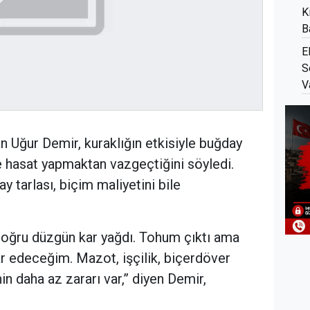
K
B
E
S
V
n Uğur Demir, kuraklığın etkisiyle buğday
ve hasat yapmaktan vazgeçtiğini söyledi.
 tarlası, biçim maliyetini bile
doğru düzgün kar yağdı. Tohum çıktı ama
r edeceğim. Mazot, işçilik, biçerdöver
 daha az zararı var,” diyen Demir,