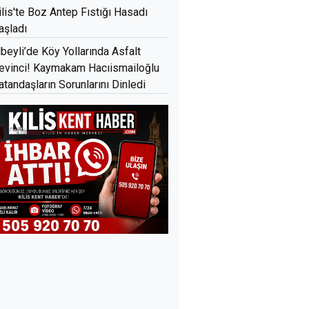
ilis'te Boz Antep Fıstığı Hasadı
aşladı
lbeyli’de Köy Yollarında Asfalt
evinci! Kaymakam Hacıismailoğlu
atandaşların Sorunlarını Dinledi