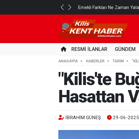
..
Emekli Farkları Ne Zaman Yat
2 GÜN ÖNCE
RESMİ İLANLAR
GÜNDEM
ANASAYFA
HABERLER
TARIM
"KI
"Kilis'te B
Hasattan V
İBRAHIM GÜNEŞ
29-06-2025