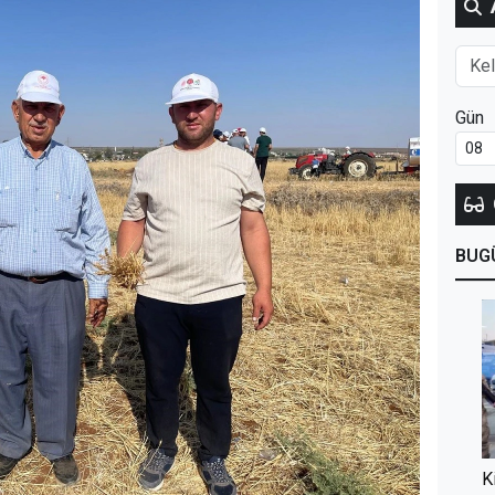
Gün
BUG
K