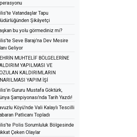
perasyonu
ilis’te Vatandaşlar Tapu
üdürlüğünden Şikâyetçi
aşkan bu yolu görmediniz mi?
ilis’te Seve Barajı’na Dev Mesire
lanı Geliyor
EHRİN MUHTELİF BÖLGELERİNE
ALDIRIM YAPILMASI VE
OZULAN KALDIRIMLARIN
NARILMASI YAPIM İŞİ
ilis’in Gururu Mustafa Göktürk,
ünya Şampiyonası’nda Tarih Yazdı!
avuzlu Köyü’nde Vali Kalaylı Tescilli
abaran Patlıcanı Topladı
ilis’te Polis Sorumluluk Bölgesinde
ikkat Çeken Olaylar