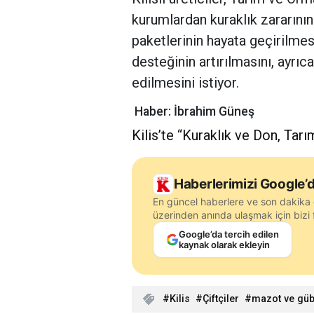
kurumlardan kuraklık zararının
paketlerinin hayata geçirilmes
desteğinin artırılmasını, ayrıc
edilmesini istiyor.
Haber: İbrahim Güneş
Kilis’te “Kuraklık ve Don, Tarım
Haberlerimizi Google’d
En güncel haberlere ve son dakika 
üzerinden anında ulaşmak için bizi f
Google’da tercih edilen
kaynak olarak ekleyin
Kilis
Çiftçiler
mazot ve güb