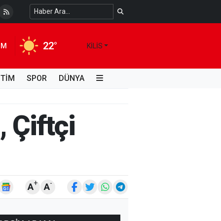
 Temiz Suya Erişimde Kalıcı Bir Çözüm
4 HAFTA ÖNCE
22°
IM
KILIS
İTİM
SPOR
DÜNYA
 Çiftçi
+
-
A
A