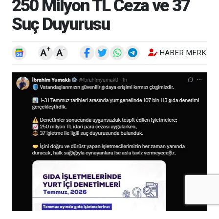
250 Milyon TL Ceza ve 37
Suç Duyurusu
+
-
A
A
HABER MERKEZI