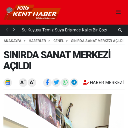
Su Kuyusu Temiz Suya Erişimde Kalıcı Bir Çözüm
A
 ÖNCE
3
HAFTA ÖNCE
ANASAYFA
HABERLER
GENEL
SINIRDA SANAT MERKEZİ AÇILDI
SINIRDA SANAT MERKEZİ
AÇILDI
+
-
A
A
HABER MERKEZI