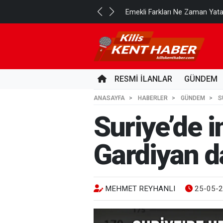
..
Emekli Farkları Ne Zaman Yat
5 SAAT ÖNCE
RESMİ İLANLAR
GÜNDEM
ANASAYFA
HABERLER
GÜNDEM
S
Suriye’de i
Gardiyan d
MEHMET REYHANLI
25-05-2