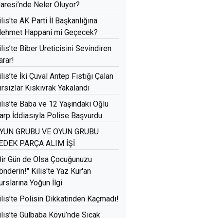
daresi’nde Neler Oluyor?
ilis'te AK Parti İl Başkanlığına
ehmet Happani mi Geçecek?
ilis’te Biber Üreticisini Sevindiren
arar!
ilis’te İki Çuval Antep Fıstığı Çalan
ırsızlar Kıskıvrak Yakalandı
ilis’te Baba ve 12 Yaşındaki Oğlu
arp İddiasıyla Polise Başvurdu
YUN GRUBU VE OYUN GRUBU
EDEK PARÇA ALIM İŞİ
Bir Gün de Olsa Çocuğunuzu
önderin!" Kilis'te Yaz Kur'an
urslarına Yoğun İlgi
ilis’te Polisin Dikkatinden Kaçmadı!
ilis’te Gülbaba Köyü’nde Sıcak