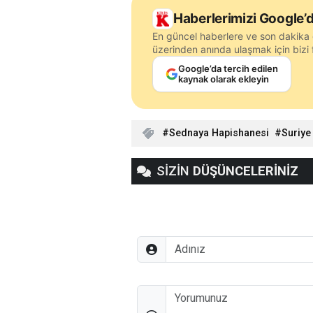
Haberlerimizi Google’d
En güncel haberlere ve son dakika 
üzerinden anında ulaşmak için bizi f
Google’da tercih edilen
kaynak olarak ekleyin
Sednaya Hapishanesi
Suriye
SİZİN
DÜŞÜNCELERİNİZ
Adınız
Düşünceleriniz