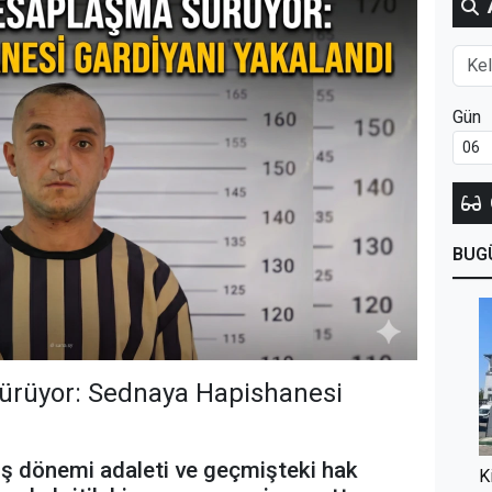
Gün
BUG
ürüyor: Sednaya Hapishanesi
eçiş dönemi adaleti ve geçmişteki hak
K