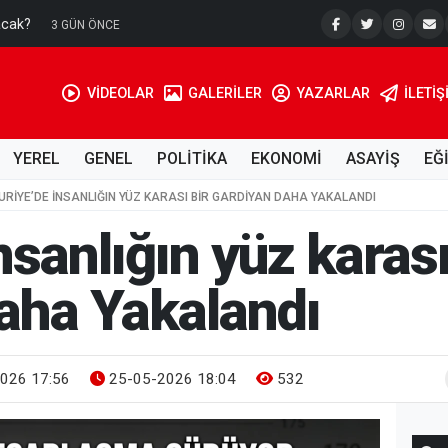
acak?
Su Kuyusu
3 GÜN ÖNCE
VİDEOLAR
GALERİLER
YAZARLAR
İLETIŞ
YEREL
GENEL
POLİTİKA
EKONOMİ
ASAYİŞ
EĞ
URIYE’DE INSANLIĞIN YÜZ KARASI BIR GARDIYAN DAHA YAKALANDI
nsanlığın yüz karası
aha Yakalandı
026 17:56
25-05-2026 18:04
532