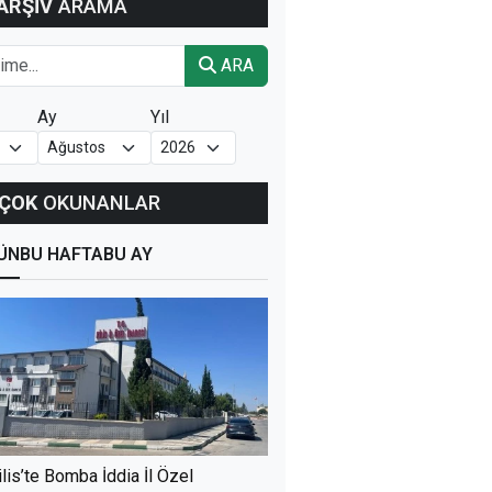
ARŞİV
ARAMA
ARA
Ay
Yıl
ÇOK
OKUNANLAR
ÜN
BU HAFTA
BU AY
ilis’te Bomba İddia İl Özel