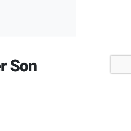
er Son
+
-
A
A
ARŞİV
ARAMA