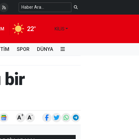
 Temiz Suya Erişimde Kalıcı Bir Çözüm
4 HAFTA ÖNCE
22°
IM
KILIS
İTİM
SPOR
DÜNYA
 bir
+
-
A
A