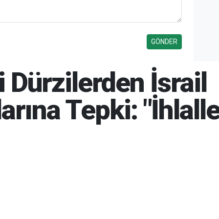
 Dürzilerden İsrail
rına Tepki: "İhlall
-2026 11:25
14-07-2026 10:43
393