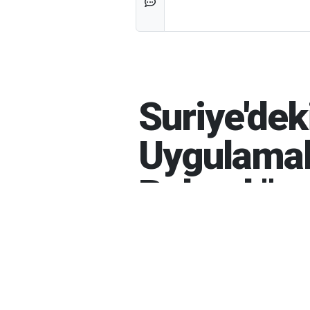
Suriye'deki
Uygulamala
Bulmalı"
MEHMET REYHANLI
14-07