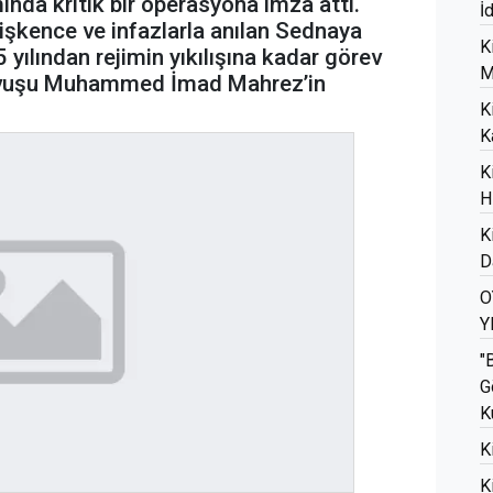
ında kritik bir operasyona imza attı.
İ
işkence ve infazlarla anılan Sednaya
K
yılından rejimin yıkılışına kadar görev
M
çavuşu Muhammed İmad Mahrez’in
K
K
K
H
K
D
O
Y
"
G
K
K
K