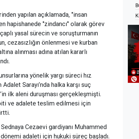
B
rinden yapılan açıklamada, "insan
K
len hapishanede "zindancı" olarak görev
çaplı yasal sürecin ve soruşturmanın
nun, cezasızlığın önlenmesi ve kurban
ltına alınması adına atılan kararlı
ndı.
unsurlarına yönelik yargı süreci hız
 Adalet Sarayı’nda halka karşı suç
in ilk aleni duruşması gerçekleşmişti.
piti ve adalete teslim edilmesi için
tti.
mi Sednaya Cezaevi gardiyanı Muhammed
dönemi adaleti için hukuki süreç başladı.