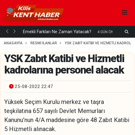
ani mi...
Emekli Farkları Ne Zaman Yatacak?
S
4 GÜN ÖNCE
H
ANASAYFA
RESMİ İLANLAR
YSK ZABIT KATIBI VE HIZMETLI KADROL
YSK Zabıt Katibi ve Hizmetli
kadrolarına personel alacak
25-08-2022 22:47
Yüksek Seçim Kurulu merkez ve taşra
teşkilatına 657 sayılı Devlet Memurları
Kanunu’nun 4/A maddesine göre 48 Zabıt Katibi
5 Hizmetli alınacak.