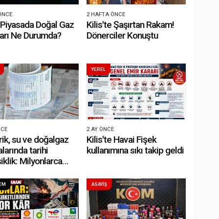
ÖNCE
2 HAFTA ÖNCE
 Piyasada Doğal Gaz
Kilis'te Şaşırtan Rakam!
ları Ne Durumda?
Dönerciler Konuştu
YEREL
NCE
2 AY ÖNCE
rik, su ve doğalgaz
Kilis'te Havai Fişek
alarında tarihi
kullanımına sıkı takip geldi
iklik: Milyonlarca
yi ilgilendiriyor
EM
ASAYİŞ