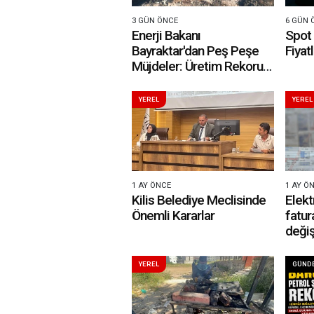
3 GÜN ÖNCE
6 GÜN 
Enerji Bakanı
Spot
Bayraktar'dan Peş Peşe
Fiyat
Müjdeler: Üretim Rekoru
ve Küresel Hamleler
YEREL
YEREL
1 AY ÖNCE
1 AY Ö
Kilis Belediye Meclisinde
Elekt
Önemli Kararlar
fatur
değiş
abone
YEREL
GÜND