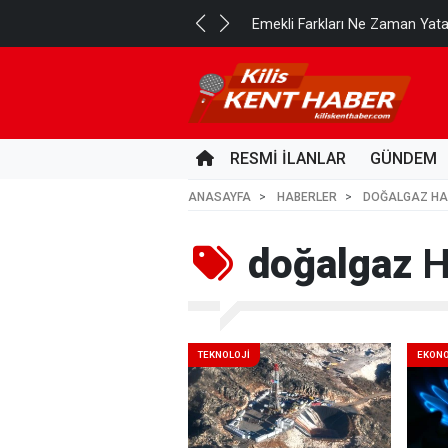
..
Emekli Farkları Ne Zaman Yat
2 GÜN ÖNCE
RESMİ İLANLAR
GÜNDEM
ANASAYFA
HABERLER
DOĞALGAZ HA
doğalgaz
H
TEKNOLOJİ
EKON