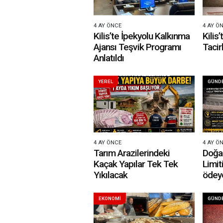
4 AY ÖNCE
4 AY Ö
Kilis’te İpekyolu Kalkınma
Kilis
Ajansı Teşvik Programı
Tacir
Anlatıldı
YEREL
GÜND
4 AY ÖNCE
4 AY Ö
Tarım Arazilerindeki
Doğa
Kaçak Yapılar Tek Tek
Limit
Yıkılacak
ödey
EKONOMİ
GÜND