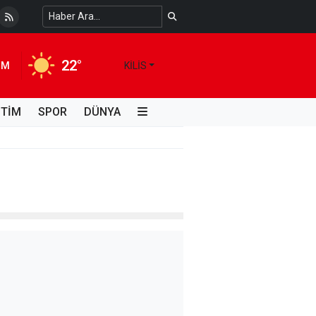
 Temiz Suya Erişimde Kalıcı Bir Çözüm
4 HAFTA ÖNCE
22°
IM
KILIS
İTİM
SPOR
DÜNYA