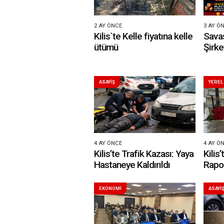
2 AY ÖNCE
3 AY Ö
Kilis`te Kelle fiyatına kelle
Sava
ütümü
Şirke
ASAYİŞ
YEREL
4 AY ÖNCE
4 AY Ö
Kilis’te Trafik Kazası: Yaya
Kilis’
Hastaneye Kaldırıldı
Rapor
EKONOMİ
ASAYİ