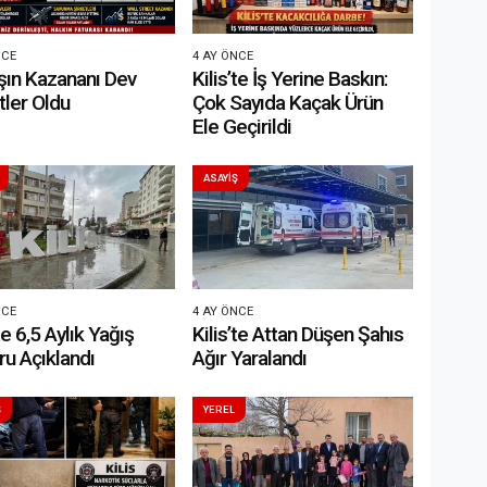
NCE
4 AY ÖNCE
şın Kazananı Dev
Kilis’te İş Yerine Baskın:
tler Oldu
Çok Sayıda Kaçak Ürün
Ele Geçirildi
ASAYİŞ
NCE
4 AY ÖNCE
te 6,5 Aylık Yağış
Kilis’te Attan Düşen Şahıs
u Açıklandı
Ağır Yaralandı
Ş
YEREL