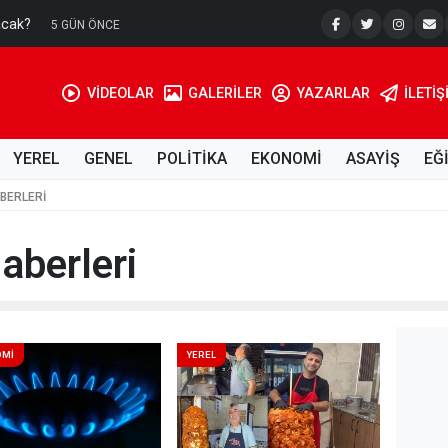
acak?
Su Kuyusu
5 GÜN ÖNCE
VİDEOLAR
GALERİLER
YAZARLAR
İLETIŞ
YEREL
GENEL
POLİTİKA
EKONOMİ
ASAYİŞ
EĞ
BERLERI
aberleri
OMİ
YEREL