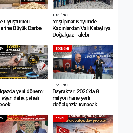
NCE
4 AY ÖNCE
’te Uyuşturucu
Yeşilpınar Köyü’nde
lerine Büyük Darbe
Kadınlardan Vali Kalaylı’ya
Doğalgaz Talebi
EM
EKONOMİ
NCE
6 AY ÖNCE
lgazda yeni dönem:
Bayraktar: 2026’da 8
i aşan daha pahalı
milyon hane yerli
ecek
doğalgazla ısınacak
EM
GENEL