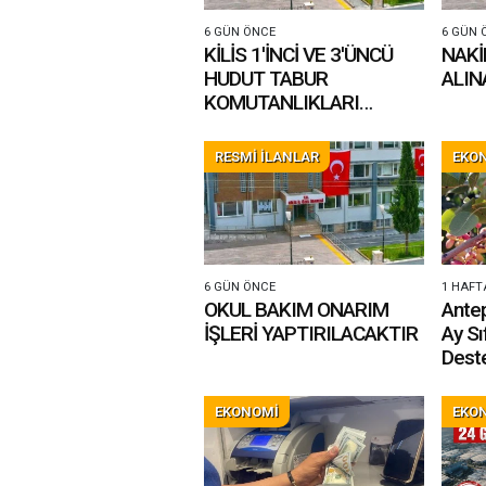
6 GÜN ÖNCE
6 GÜN 
KİLİS 1'İNCİ VE 3'ÜNCÜ
NAKİ
HUDUT TABUR
ALIN
KOMUTANLIKLARI
SORUMLULUK
SAHASINDA BULUNAN
RESMİ İLANLAR
EKO
SOYLU BÖLÜK MERKEZİ,
PASBKD ÇVŞ MEHMET
YALÇIN NANE HUDUT
KARAKOLU VE GÜLBABA
TABUR MERKEZİNDE
6 GÜN ÖNCE
1 HAFT
KULLANILMAK ÜZERE
OKUL BAKIM ONARIM
Antep
MODÜLER SU DEPOSU
İŞLERİ YAPTIRILACAKTIR
Ay Sıf
YAPIM İŞİ
Deste
EKONOMİ
EKO