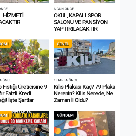
ÖNCE
6 GÜN ÖNCE
L HİZMETİ
OKUL, KAPALI SPOR
ACAKTIR
SALONU VE PANSİYON
YAPTIRILACAKTIR
NOMİ
GENEL
A ÖNCE
1 HAFTA ÖNCE
 Fıstığı Üreticisine 9
Kilis Plakası Kaç? 79 Plaka
ır Faizli Kredi
Nerenin? Kilis Nerede, Ne
ği! İşte Şartlar
Zaman İl Oldu?
NOMİ
GÜNDEM