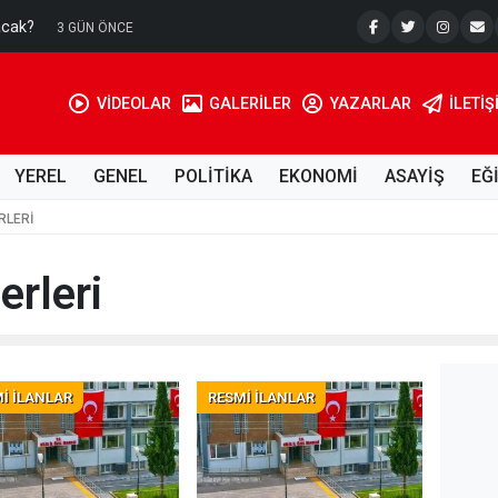
acak?
Su Kuyusu
3 GÜN ÖNCE
VİDEOLAR
GALERİLER
YAZARLAR
İLETIŞ
YEREL
GENEL
POLİTİKA
EKONOMİ
ASAYİŞ
EĞ
RLERI
rleri
İ İLANLAR
RESMİ İLANLAR