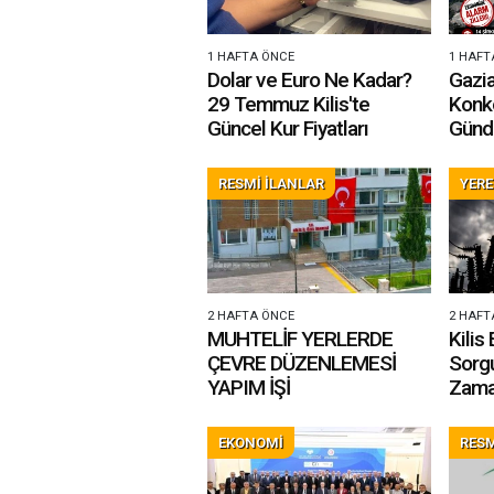
1 HAFTA ÖNCE
1 HAFT
Dolar ve Euro Ne Kadar?
Gazi
29 Temmuz Kilis'te
Konko
Güncel Kur Fiyatları
Günd
Karar
RESMİ İLANLAR
YERE
2 HAFTA ÖNCE
2 HAFT
MUHTELİF YERLERDE
Kilis 
ÇEVRE DÜZENLEMESİ
Sorgu
YAPIM İŞİ
Zama
(Toro
EKONOMİ
RESM