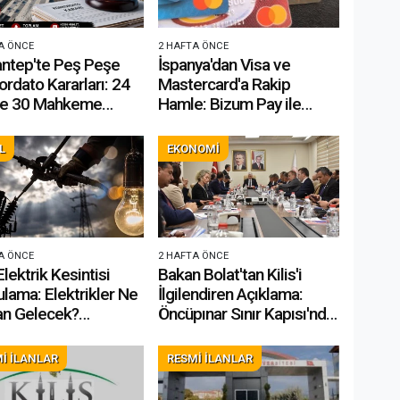
A ÖNCE
2 HAFTA ÖNCE
antep'te Peş Peşe
İspanya'dan Visa ve
rdato Kararları: 24
Mastercard'a Rakip
e 30 Mahkeme
Hamle: Bizum Pay ile
ı
Bankadan Bankaya
Temassız Ödeme Dönemi
L
EKONOMİ
A ÖNCE
2 HAFTA ÖNCE
Elektrik Kesintisi
Bakan Bolat'tan Kilis'i
lama: Elektrikler Ne
İlgilendiren Açıklama:
n Gelecek?
Öncüpınar Sınır Kapısı'nda
slar EDAŞ)
Ticaret Hız Kazandı
İ İLANLAR
RESMİ İLANLAR