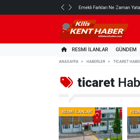
..
Emekli Farkları Ne Zaman Yat
2 SAAT ÖNCE
RESMİ İLANLAR
GÜNDEM
ANASAYFA
HABERLER
TICARET HABE
ticaret
Habe
RESMİ İLANLAR
RESM