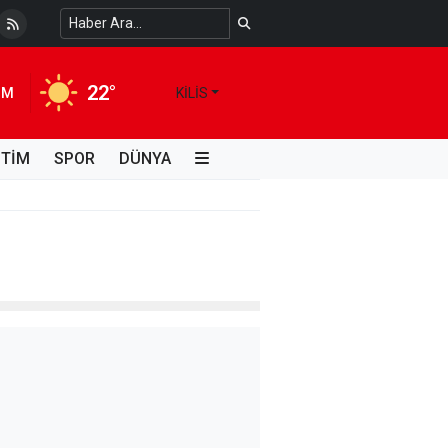
 Temiz Suya Erişimde Kalıcı Bir Çözüm
4 HAFTA ÖNCE
22°
IM
KILIS
İTİM
SPOR
DÜNYA