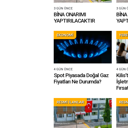
3 GÜN ÖNCE
3 GÜN 
BİNA ONARIMI
BİNA
YAPTIRILACAKTIR
YAPT
EKONOMİ
YERE
4 GÜN ÖNCE
4 GÜN 
Spot Piyasada Doğal Gaz
Kilis’te Tu
Fiyatları Ne Durumda?
İşlet
Fırsa
Başlı
RESMİ İLANLAR
RESM