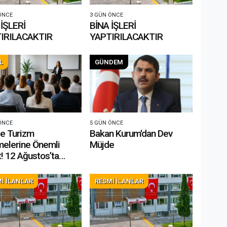
ÖNCE
3 GÜN ÖNCE
 İŞLERİ
BİNA İŞLERİ
IRILACAKTIR
YAPTIRILACAKTIR
L
GÜNDEM
ÖNCE
5 GÜN ÖNCE
rizm
Bakan Kurum'dan Dev
melerine Önemli
Müjde
t! 12 Ağustos’ta
yor
İ İLANLAR
RESMİ İLANLAR