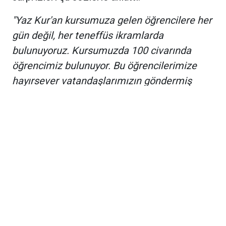
"Yaz Kur'an kursumuza gelen öğrencilere her
gün değil, her teneffüs ikramlarda
bulunuyoruz. Kursumuzda 100 civarında
öğrencimiz bulunuyor. Bu öğrencilerimize
hayırsever vatandaşlarımızın göndermiş
olduğu desteklerle ikramlarda bulunuyoruz.
Bugün mesela simit, lahmacun, topkek ve
dondurma ikramı yaptık. Mahallemizin tüm
çocuklarını kursumuza bekliyoruz."
Maneviyat ve Güzel Ahlak Eğitimi Bir
Arada
Görevlendirme ile Ulu Camii'nde bulunan
Muallak Camii İmam Hatibi Mustafa Dal ise
çocuklara sadece yiyecek ikramı