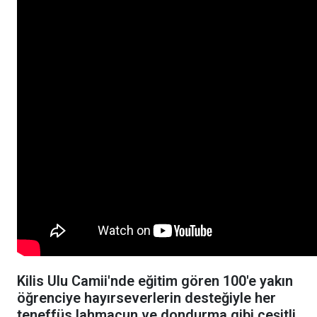
Kilis Ulu Camii'nde eğitim gören 100'e yakın
öğrenciye hayırseverlerin desteğiyle her
teneffüs lahmacun ve dondurma gibi çeşitli