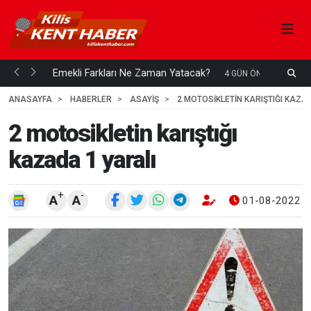
ani mi...
Emekli Farkları Ne Zaman Yatacak?
S
4 GÜN ÖNCE
H
ANASAYFA
HABERLER
ASAYİŞ
2 MOTOSIKLETIN KARIŞTIĞI KAZA
2 motosikletin karıştığı
kazada 1 yaralı
+
-
A
A
01-08-2022 1