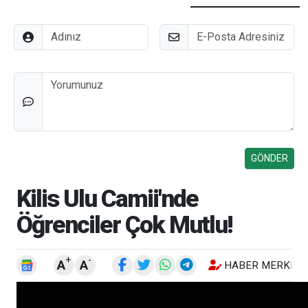
Adınız
E-Posta
Düşünceleriniz
Kilis Ulu Camii'nde
Öğrenciler Çok Mutlu!
+
-
A
A
HABER MERKEZI