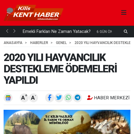
ani mi...
Emekli Farkları Ne Zaman Yatacak?
S
6 GÜN ÖNCE
H
ANASAYFA
HABERLER
GENEL
2020 YILI HAYVANCILIK DESTEKLEM
2020 YILI HAYVANCILIK
DESTEKLEME ÖDEMELERİ
YAPILDI
+
-
A
A
HABER MERKEZI