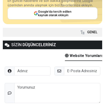
En güncel haberlere ve son dakika gelişmelerine Google
üzerinden anında ulaşmak için bizi favorilerinize ekleyin.
Google’da tercih edilen
kaynak olarak ekleyin
GENEL
SİZİN
DÜŞÜNCELERİNİZ
Website Yorumları
Adınız
E-Posta
Düşünceleriniz