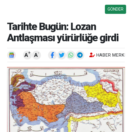
Tarihte Bugün: Lozan
Antlaşması yürürlüğe girdi
+
-
A
A
HABER MERKEZI