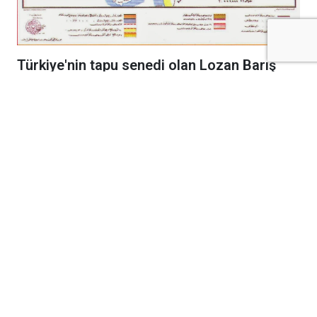
Türkiye'nin tapu senedi olan Lozan Barış
Antlaşması, 6 Ağustos 1924 tarihinde
resmen yürürlüğe girerek bağımsızlığımızı
uluslararası alanda tescilledi.
Kurtuluş Savaşı'nın cephelerdeki emsalsiz
zaferinin ardından diplomasi masasında
kazanılan en büyük başarı olan Lozan Barış
Antlaşması, bundan tam 102 yıl önce bugün
resmen yürürlüğe girdi. 24 Temmuz 1923'te
İsviçre'nin Lozan kentinde imzalanan tarihi
antlaşma, meclis onay süreçlerinin ülkeler
tarafından tamamlanmasının ardından 6
Ağustos 1924 tarihinde uluslararası arenada