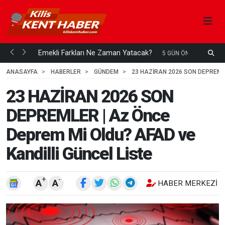
ani mi...
Emekli Farkları Ne Zaman Yatacak?
S
5 GÜN ÖNCE
H
ANASAYFA
HABERLER
GÜNDEM
23 HAZİRAN 2026 SON DEPREMLE
23 HAZİRAN 2026 SON
DEPREMLER | Az Önce
Deprem Mi Oldu? AFAD ve
Kandilli Güncel Liste
+
-
A
A
HABER MERKEZI