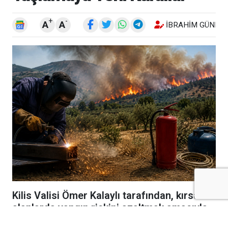
+
-
A
A
İBRAHIM GÜNEŞ
Kilis Valisi Ömer Kalaylı tarafından, kırsal
alanlarda yangın riskini azaltmak amacıyla
kaynak makinası, spiral, taşlama makinası