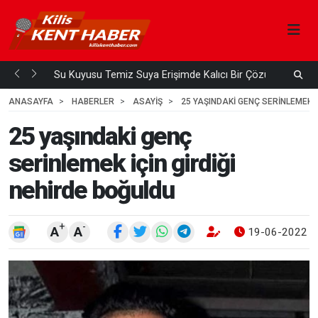
Su Kuyusu Temiz Suya Erişimde Kalıcı Bir Çözüm
A
 ÖNCE
3
HAFTA ÖNCE
ANASAYFA
HABERLER
ASAYİŞ
25 YAŞINDAKI GENÇ SERINLEMEK I
25 yaşındaki genç
serinlemek için girdiği
nehirde boğuldu
+
-
A
A
19-06-2022 1