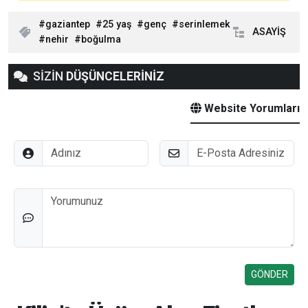
gaziantep
25 yaş
genç
serinlemek
ASAYİŞ
nehir
boğulma
SİZİN
DÜŞÜNCELERİNİZ
Website Yorumları
Adınız
E-Posta
Düşünceleriniz