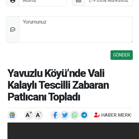
Düşünceleriniz
Yavuzlu Köyü’nde Vali
Kalaylı Tescilli Zabaran
Patlıcanı Topladı
+
-
A
A
HABER MERKEZI