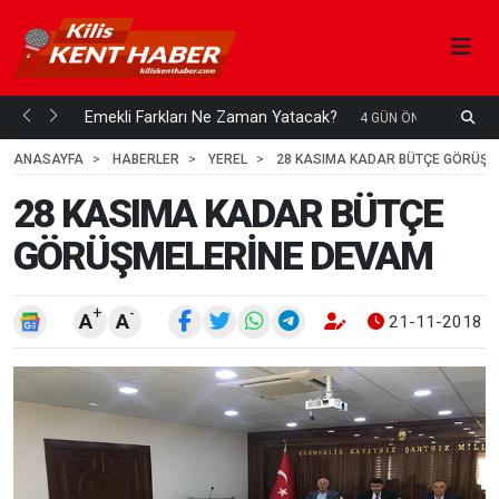
ani mi...
Emekli Farkları Ne Zaman Yatacak?
S
4 GÜN ÖNCE
H
ANASAYFA
HABERLER
YEREL
28 KASIMA KADAR BÜTÇE GÖRÜŞM
28 KASIMA KADAR BÜTÇE
GÖRÜŞMELERİNE DEVAM
+
-
A
A
21-11-2018 1