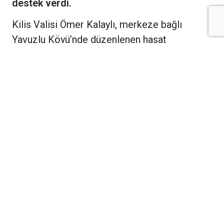
destek verdi.
Kilis Valisi Ömer Kalaylı, merkeze bağlı
Yavuzlu Köyü’nde düzenlenen hasat
programında çiftçilerle bir araya geldi. Vali
Kalaylı, 2020 yılında coğrafi işaret tescili
alarak markalaşan Zabaran patlıcanının yanı
sıra biber ve domates hasadı yapan
üreticilerin heyecanına tarlada ortak oldu.
Tarımsal Üretim Potansiyeli Vurgulandı
Vali Yardımcısı Okan Dağlı, İl Tarım ve Orman
Müdürü Levent Küçük ve Yavuzlu Köyü
Muhtarı Bekir Mülayim’in de eşlik ettiği
programda, Kilis'in güçlü tarımsal
potansiyeline dikkat çekildi. Etkinlikte