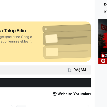
b
K
a Takip Edin
gelişmelerine Google
avorilerinize ekleyin.
YAŞAM
Website Yorumları