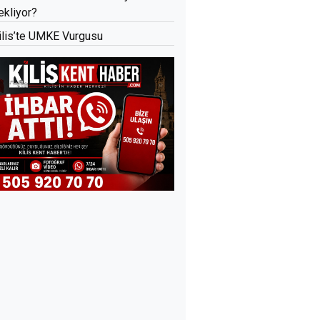
ekliyor?
ilis’te UMKE Vurgusu