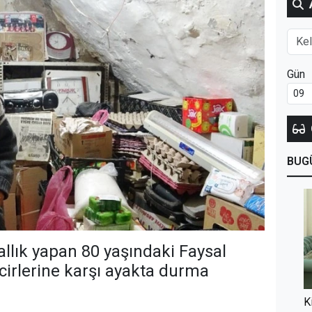
Gün
BUG
allık yapan 80 yaşındaki Faysal
cirlerine karşı ayakta durma
K