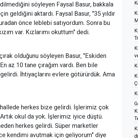
K
 edilmediğini söyleyen Faysal Basur, bakkala
in geldiğini aktardı. Faysal Basur, "35 yıldır
K
M
uradan önce leblebi satıyordum. Sonra bu
K
ızım var. Kızlarımı okuttum" dedi.
T
K
 çırak olduğunu söyleyen Basur, "Eskiden
v
 En az 10 tane çırağım vardı. Ben bile
K
elirdi. İhtiyaçlarını evlere götürürdük. Ama
K
Ç
K
G
allede herkes bize gelirdi. İşlerimiz çok
K
 Artık okul da yok. İşlerimiz iyice düştü.
T
eden herkes gelirdi. Süper marketler
K
ce kendimi avutmak için geliyorum" diye
d