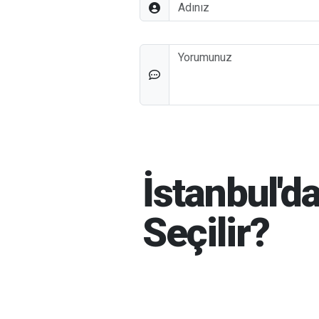
Adınız
Düşünceleriniz
İstanbul'd
Seçilir?
İSMAIL MERSIN
05-08-202