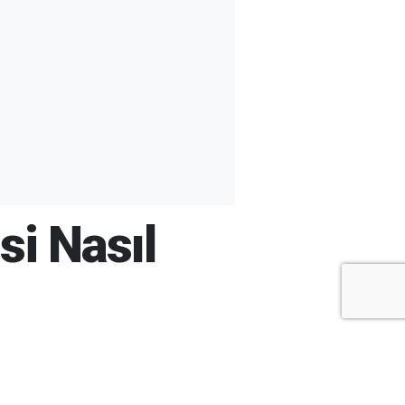
si Nasıl
+
-
A
A