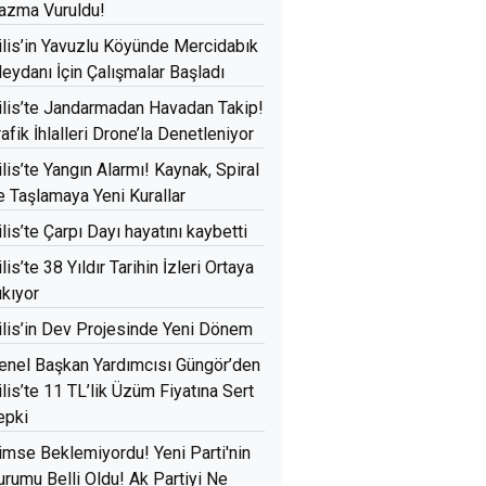
azma Vuruldu!
ilis’in Yavuzlu Köyünde Mercidabık
eydanı İçin Çalışmalar Başladı
ilis’te Jandarmadan Havadan Takip!
rafik İhlalleri Drone’la Denetleniyor
ilis’te Yangın Alarmı! Kaynak, Spiral
e Taşlamaya Yeni Kurallar
ilis’te Çarpı Dayı hayatını kaybetti
ilis’te 38 Yıldır Tarihin İzleri Ortaya
ıkıyor
ilis’in Dev Projesinde Yeni Dönem
enel Başkan Yardımcısı Güngör’den
ilis’te 11 TL’lik Üzüm Fiyatına Sert
epki
imse Beklemiyordu! Yeni Parti'nin
urumu Belli Oldu! Ak Partiyi Ne