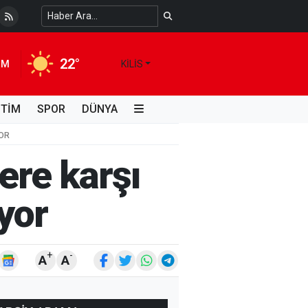
 Temiz Suya Erişimde Kalıcı Bir Çözüm
4 HAFTA ÖNCE
22°
IM
KILIS
İTİM
SPOR
DÜNYA
YOR
ere karşı
yor
+
-
A
A