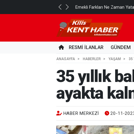
..
Emekli Farkları Ne Zaman Yat
3 GÜN ÖNCE
RESMİ İLANLAR
GÜNDEM
ANASAYFA
HABERLER
YAŞAM
35
35 yıllık b
ayakta kal
HABER MERKEZI
20-11-2023