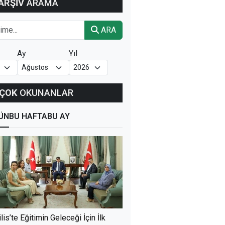
ARŞİV
ARAMA
ARA
Ay
Yıl
ÇOK
OKUNANLAR
ÜN
BU HAFTA
BU AY
ilis’te Eğitimin Geleceği İçin İlk