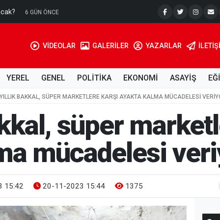
acak?
Su Kuyusu
6 GÜN ÖNCE
VİDEOLAR
GALERİLER
YAZARLAR
İLETIŞ
YEREL
GENEL
POLİTİKA
EKONOMİ
ASAYİŞ
EĞ
 YILLIK BAKKAL, SÜPER MARKETLERE KARŞI AYAKTA KALMA MÜCADELESI VERI
akkal, süper marketl
ma mücadelesi veri
 15:42
20-11-2023 15:44
1375