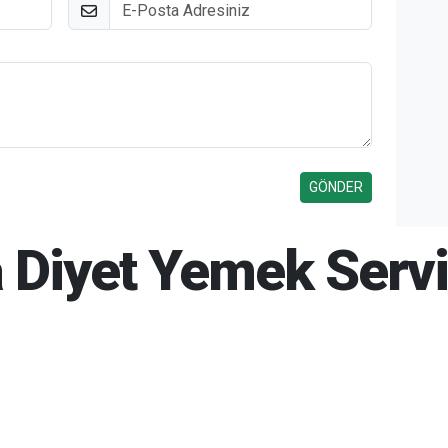
E-Posta
a Diyet Yemek Servi
6 14:47
05-08-2026 14:49
259