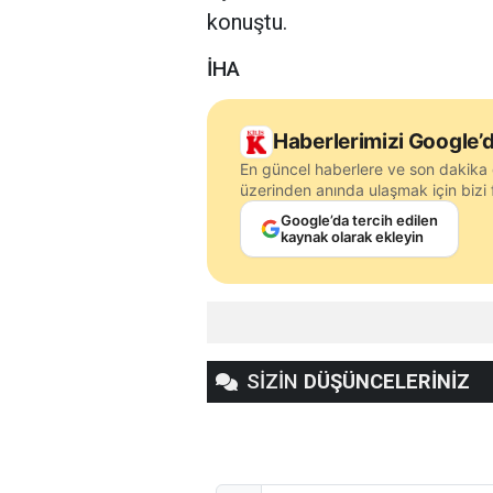
konuştu.
İHA
Haberlerimizi Google’d
En güncel haberlere ve son dakika 
üzerinden anında ulaşmak için bizi f
Google’da tercih edilen
kaynak olarak ekleyin
SİZİN
DÜŞÜNCELERİNİZ