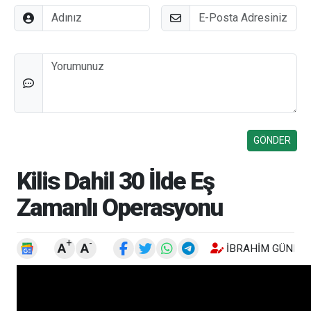
Adınız
E-Posta
Düşünceleriniz
Kilis Dahil 30 İlde Eş
Zamanlı Operasyonu
+
-
A
A
İBRAHIM GÜNEŞ