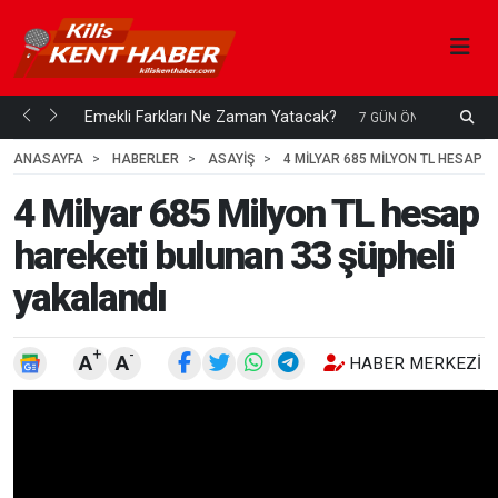
ani mi...
Emekli Farkları Ne Zaman Yatacak?
S
7 GÜN ÖNCE
H
ANASAYFA
HABERLER
ASAYİŞ
4 MILYAR 685 MILYON TL HESAP 
4 Milyar 685 Milyon TL hesap
hareketi bulunan 33 şüpheli
yakalandı
+
-
A
A
HABER MERKEZI