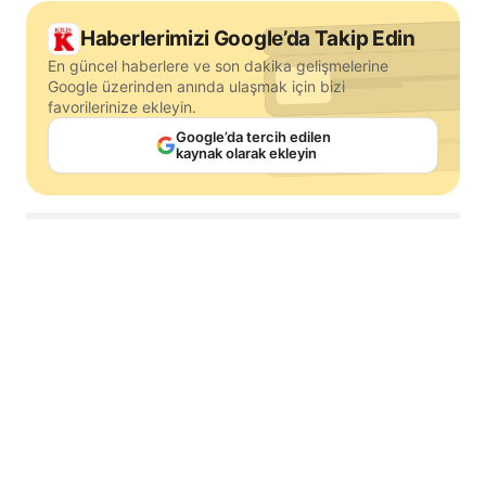
Haberlerimizi Google’da Takip Edin
En güncel haberlere ve son dakika gelişmelerine
Google üzerinden anında ulaşmak için bizi
favorilerinize ekleyin.
Google’da tercih edilen
kaynak olarak ekleyin
Kilis
Operasyon
Jandarma
ASAYİŞ
SİZİN
DÜŞÜNCELERİNİZ
Website Yorumları
Adınız
E-Posta
Düşünceleriniz