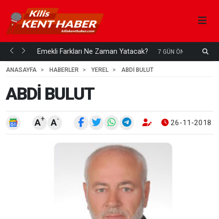
ani mi...
Emekli Farkları Ne Zaman Yatacak?
S
7 GÜN ÖNCE
H
ANASAYFA
HABERLER
YEREL
ABDİ BULUT
ABDİ BULUT
+
-
A
A
26-11-2018 0