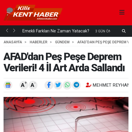
ani mi...
Emekli Farkları Ne Zaman Yatacak?
S
3 GÜN ÖNCE
H
ANASAYFA
HABERLER
GÜNDEM
AFAD'DAN PEŞ PEŞE DEPREM VER
AFAD'dan Peş Peşe Deprem
Verileri! 4 İl Art Arda Sallandı
+
-
A
A
MEHMET REYHANL