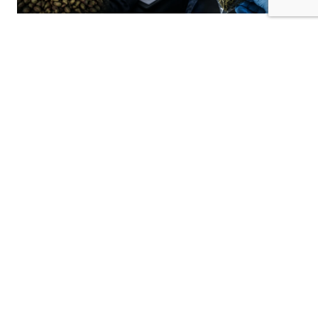
Kilis’te 5 Ağustos 2026 saat 00.00 ile 6
Ağustos 2026 saat 00.00 arasında polis
sorumluluk bölgesinde meydana gelen
çeşitli asayiş olaylarıyla ilgili çok sayıda adli
işlem başlatıldı.
Öncüpınar Mahallesi’ndeki Gönüllü Geri Dönüş
Merkezi’nde, M.E. isimli şahsın görevlilere
sunduğu muvafakatnamenin sahte olduğunun
belirlenmesi üzerine “Resmi Belgenin
Düzenlenmesinde Yalan Beyan” suçundan
soruşturma başlatıldı.
Deveciler Mahallesi’nde yaşanan olayda ise
M.T. isimli şahıs, A.C.’nin kendisini tehdit edip
hakaret ettiğini öne sürerek polise başvurdu.