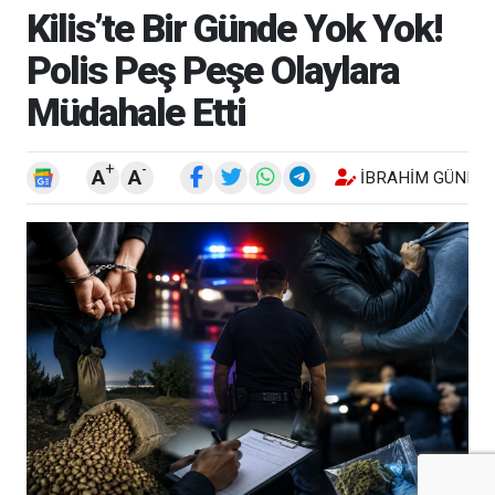
Kilis’te Bir Günde Yok Yok!
Polis Peş Peşe Olaylara
Müdahale Etti
+
-
A
A
İBRAHIM GÜNEŞ