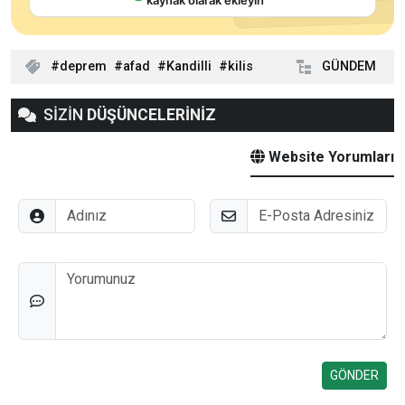
deprem
afad
Kandilli
kilis
GÜNDEM
SİZİN
DÜŞÜNCELERİNİZ
Website Yorumları
Adınız
E-Posta
Düşünceleriniz