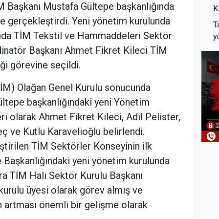
İM Başkanı Mustafa Gültepe başkanlığında
K
 gerçekleştirdi. Yeni yönetim kurulunda
T
ntıda TİM Tekstil ve Hammaddeleri Sektör
y
inatör Başkanı Ahmet Fikret Kileci TİM
ği görevine seçildi.
(TİM) Olağan Genel Kurulu sonucunda
ültepe başkanlığındaki yeni Yönetim
i olarak Ahmet Fikret Kileci, Adil Pelister,
ç ve Kutlu Karavelioğlu belirlendi.
tirilen TİM Sektörler Konseyinin ilk
 Başkanlığındaki yeni yönetim kurulunda
ıra TİM Halı Sektör Kurulu Başkanı
kurulu üyesi olarak görev almış ve
 artması önemli bir gelişme olarak