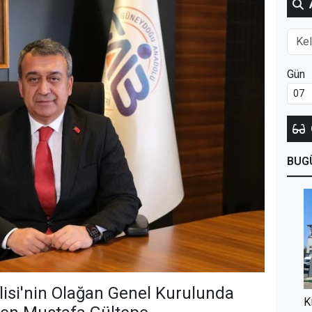
Gün
BUG
clisi'nin Olağan Genel Kurulunda
K