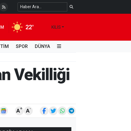
 Temiz Suya Erişimde Kalıcı Bir Çözüm
4 HAFTA ÖNCE
22°
IM
KILIS
İTİM
SPOR
DÜNYA
n Vekilliği
+
-
A
A