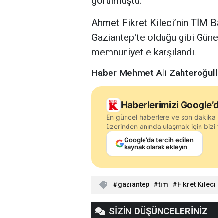
görülmüştü.
Ahmet Fikret Kileci’nin TİM B
Gaziantep'te olduğu gibi Gün
memnuniyetle karşılandı.
Haber Mehmet Ali Zahteroğull
Haberlerimizi Google’d
En güncel haberlere ve son dakika 
üzerinden anında ulaşmak için bizi f
Google’da tercih edilen
kaynak olarak ekleyin
gaziantep
tim
Fikret Kileci
SİZİN
DÜŞÜNCELERİNİZ