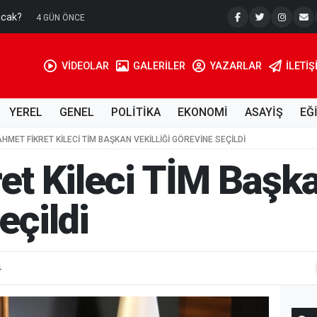
acak?
Su Kuyusu
4 GÜN ÖNCE
VİDEOLAR
GALERİLER
YAZARLAR
İLETIŞ
YEREL
GENEL
POLİTİKA
EKONOMİ
ASAYİŞ
EĞ
AHMET FIKRET KILECI TİM BAŞKAN VEKILLIĞI GÖREVINE SEÇILDI
et Kileci TİM Başka
eçildi
4