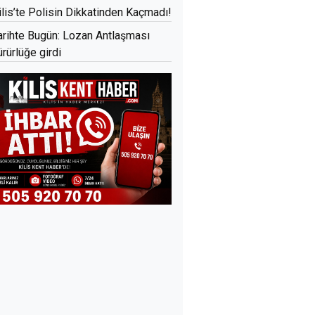
ilis’te Polisin Dikkatinden Kaçmadı!
arihte Bugün: Lozan Antlaşması
ürürlüğe girdi