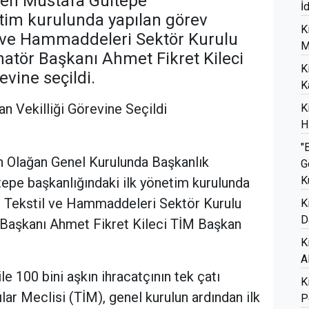
len Mustafa Gültepe
İ
etim kurulunda yapılan görev
K
l ve Hammaddeleri Sektör Kurulu
M
atör Başkanı Ahmet Fikret Kileci
K
evine seçildi.
K
n Vekilliği Görevine Seçildi
K
H
"
in Olağan Genel Kurulunda Başkanlık
G
K
epe başkanlığındaki ilk yönetim kurulunda
M Tekstil ve Hammaddeleri Sektör Kurulu
K
D
Başkanı Ahmet Fikret Kileci TİM Başkan
K
A
ile 100 bini aşkın ihracatçının tek çatı
K
lar Meclisi (TİM), genel kurulun ardından ilk
P