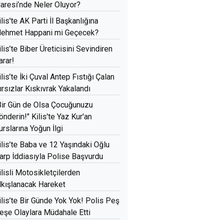
daresi’nde Neler Oluyor?
ilis'te AK Parti İl Başkanlığına
ehmet Happani mi Geçecek?
ilis’te Biber Üreticisini Sevindiren
arar!
ilis’te İki Çuval Antep Fıstığı Çalan
ırsızlar Kıskıvrak Yakalandı
Bir Gün de Olsa Çocuğunuzu
önderin!" Kilis'te Yaz Kur'an
urslarına Yoğun İlgi
ilis’te Baba ve 12 Yaşındaki Oğlu
arp İddiasıyla Polise Başvurdu
ilisli Motosikletçilerden
lkışlanacak Hareket
ilis’te Bir Günde Yok Yok! Polis Peş
eşe Olaylara Müdahale Etti