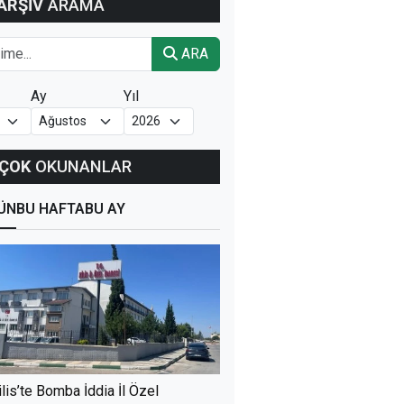
ARŞİV
ARAMA
ARA
Ay
Yıl
ÇOK
OKUNANLAR
ÜN
BU HAFTA
BU AY
ilis’te Bomba İddia İl Özel