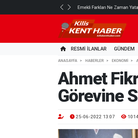
..
Emekli Farkları Ne Zaman Yat
13 SAAT ÖNCE
RESMİ İLANLAR
GÜNDEM
ANASAYFA
HABERLER
EKONOMİ
Ahmet Fikr
Görevine S
25-06-2022 13:07
101