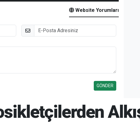
Website Yorumları
E-Posta
tosikletçilerden Alk