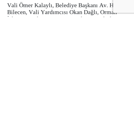
Vali Ömer Kalaylı, Belediye Başkanı Av. Hakan
Bilecen, Vali Yardımcısı Okan Dağlı, Orman
İşletme Müdürü Cem Mete Yılmaz ve ilgili
kurum yetkilileriyle birlikte Seve Barajı’nın
arka kısmında yapımı süren mesire alanında
incelemelerde bulundu.