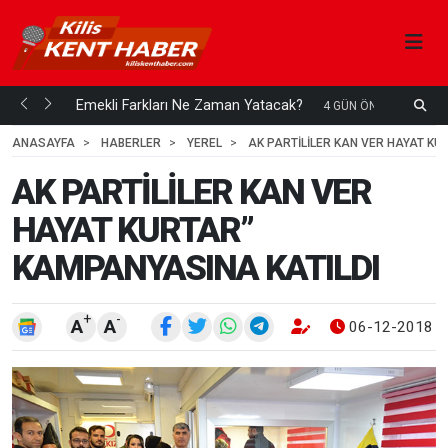
ani mi...
Emekli Farkları Ne Zaman Yatacak?
S
4 GÜN ÖNCE
H
ANASAYFA
HABERLER
YEREL
AK PARTİLİLER KAN VER HAYAT KU
AK PARTİLİLER KAN VER
HAYAT KURTAR”
KAMPANYASINA KATILDI
+
-
A
A
06-12-2018 0