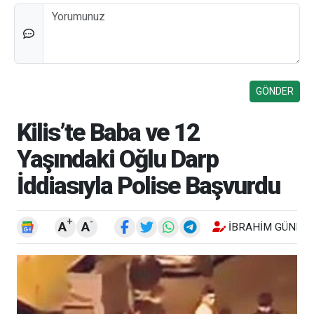
Düşünceleriniz
Kilis’te Baba ve 12
Yaşındaki Oğlu Darp
İddiasıyla Polise Başvurdu
+
-
A
A
İBRAHIM GÜNEŞ