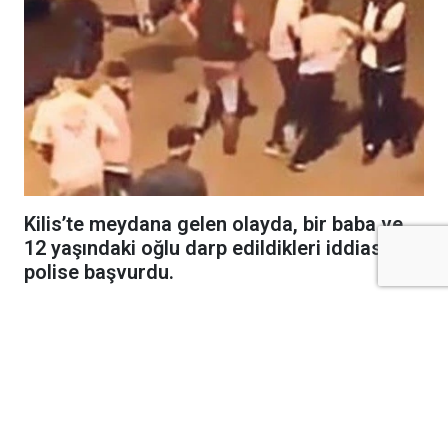
Kilis’te meydana gelen olayda, bir baba ve
12 yaşındaki oğlu darp edildikleri iddiasıyla
polise başvurdu.
Kilis’te Namık Kemal Mahallesi’nde meydana gelen
olayda, bir baba ve 12 yaşındaki oğlu darp
edildikleri iddiasıyla polise başvurdu.
Edinilen bilgilere göre, M.E.S. isimli şahıs ile
mağdur olan 12 yaşındaki oğlu A.E.S., şüpheli
firari W.S. ve beraberindeki 3-4 kişinin kendilerini