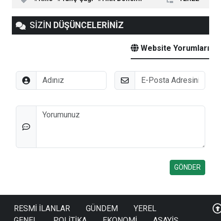
SİZİN
DÜŞÜNCELERİNİZ
Website Yorumları
Adınız
E-Posta
Düşünceleriniz
RESMİ İLANLAR
GÜNDEM
YEREL
GENEL
POLİTİKA
EKONOMİ
ASAYİŞ