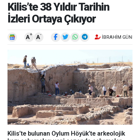
Kilis’te 38 Yıldır Tarihin
İzleri Ortaya Çıkıyor
+
-
A
A
İBRAHIM GÜNEŞ
Kilis’te bulunan Oylum Höyük’te arkeolojik