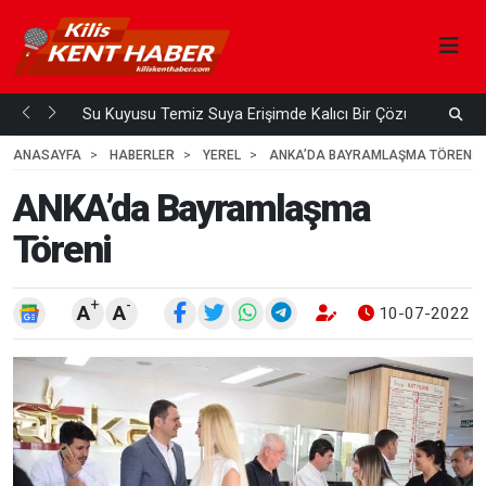
Su Kuyusu Temiz Suya Erişimde Kalıcı Bir Çözüm
A
 ÖNCE
4
HAFTA ÖNCE
ANASAYFA
HABERLER
YEREL
ANKA’DA BAYRAMLAŞMA TÖRENI
ANKA’da Bayramlaşma
Töreni
+
-
A
A
10-07-2022 1