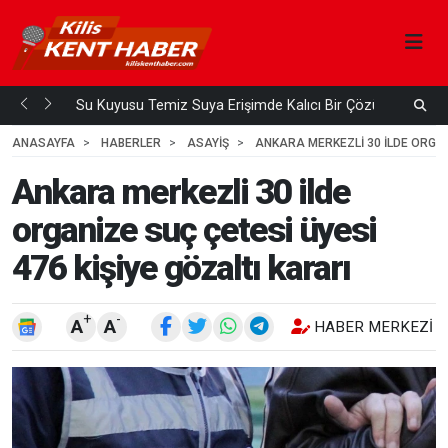
Su Kuyusu Temiz Suya Erişimde Kalıcı Bir Çözüm
A
 ÖNCE
4
HAFTA ÖNCE
ANASAYFA
HABERLER
ASAYİŞ
ANKARA MERKEZLI 30 ILDE ORGANI
Ankara merkezli 30 ilde
organize suç çetesi üyesi
476 kişiye gözaltı kararı
+
-
A
A
HABER MERKEZI