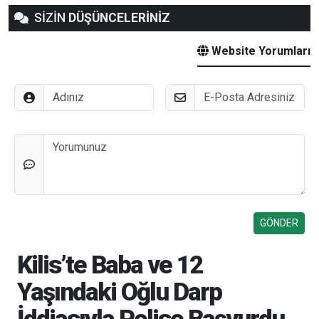
SİZİN
DÜŞÜNCELERİNİZ
Website Yorumları
Adınız
E-Posta
Düşünceleriniz
Kilis’te Baba ve 12
Yaşındaki Oğlu Darp
İddiasıyla Polise Başvurdu