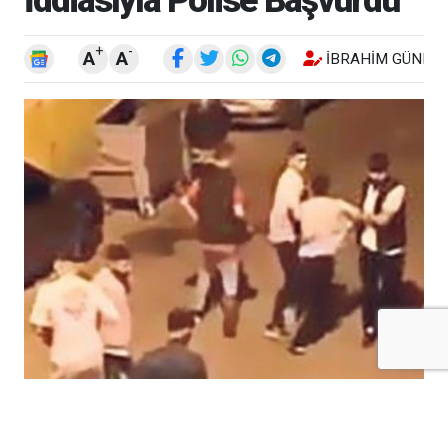
+
-
A
A
İBRAHIM GÜNEŞ
Kilis’te meydana gelen olayda, bir baba ve
12 yaşındaki oğlu darp edildikleri iddiasıyla