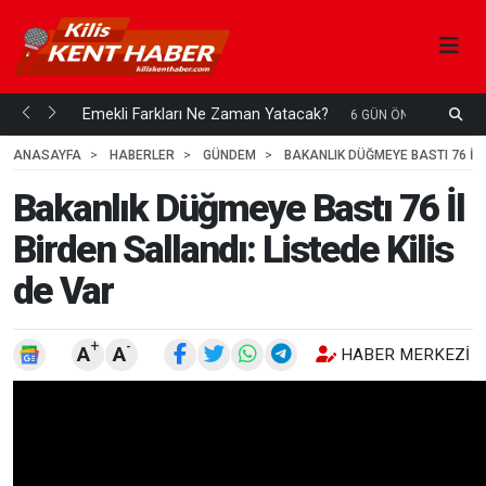
ani mi...
Emekli Farkları Ne Zaman Yatacak?
S
6 GÜN ÖNCE
H
ANASAYFA
HABERLER
GÜNDEM
BAKANLIK DÜĞMEYE BASTI 76 İL 
Bakanlık Düğmeye Bastı 76 İl
Birden Sallandı: Listede Kilis
de Var
+
-
A
A
HABER MERKEZI