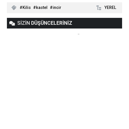
Kilis
kastel
incir
YEREL
SİZİN
DÜŞÜNCELERİNİZ
Website Yorumları
Adınız
E-Posta
Düşünceleriniz
Kilis’te Anketten Çıkan