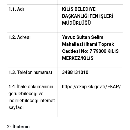
1.1.
Adı
:
KİLİS BELEDİYE
BAŞKANLIĞI FEN İŞLERİ
MÜDÜRLÜĞÜ
1.2.
Adresi
:
Yavuz Sultan Selim
Mahallesi İlhami Toprak
Caddesi No: 7 79000 KİLİS
MERKEZ/KİLİS
1.3.
Telefon numarası
:
3488131010
1.4.
İhale dokümanının
:
https://ekap.kik.gov.tr/EKAP/
görülebileceği ve
indirilebileceği internet
sayfası
2- İhalenin