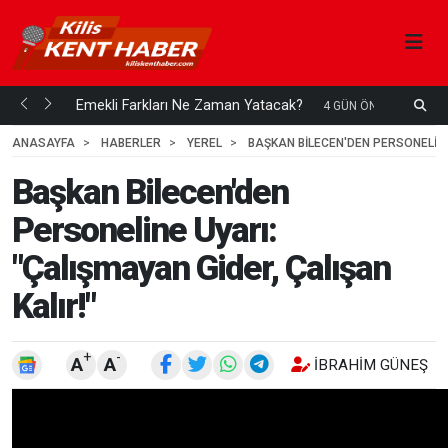
ani mi...
Emekli Farkları Ne Zaman Yatacak?
S
4 GÜN ÖNCE
H
ANASAYFA
HABERLER
YEREL
BAŞKAN BILECEN'DEN PERSONELINE 
Başkan Bilecen'den
Personeline Uyarı:
"Çalışmayan Gider, Çalışan
Kalır!"
+
-
A
A
İBRAHIM GÜNEŞ