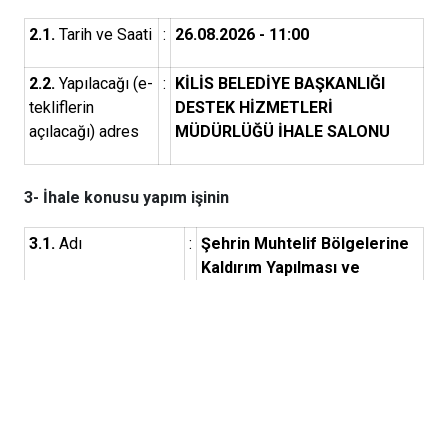
2.1.
Tarih ve Saati
:
26.08.2026 - 11:00
2.2.
Yapılacağı (e-
:
KİLİS BELEDİYE BAŞKANLIĞI
tekliflerin
DESTEK HİZMETLERİ
açılacağı) adres
MÜDÜRLÜĞÜ İHALE SALONU
3- İhale konusu yapım işinin
3.1.
Adı
:
Şehrin Muhtelif Bölgelerine
Kaldırım Yapılması ve
Bozulan Kaldırımların
Onarılması Yapım İşi
3.2.
Niteliği, türü ve
:
5000 m2 30X30X8 CM
miktarı
YIKAMALI (Siyah-Beyaz)TAŞ
İLE KALDIRIM KAPLAMASI
YAPILMASI , 4000 m2 HER