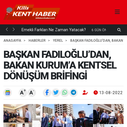
ani mi...
Emekli Farkları Ne Zaman Yatacak?
S
6 GÜN ÖNCE
H
ANASAYFA
HABERLER
YEREL
BAŞKAN FADILOĞLU’DAN, BAKAN K
BAŞKAN FADILOĞLU’DAN,
BAKAN KURUM’A KENTSEL
DÖNÜŞÜM BRİFİNGİ
+
-
A
A
13-08-2022 1