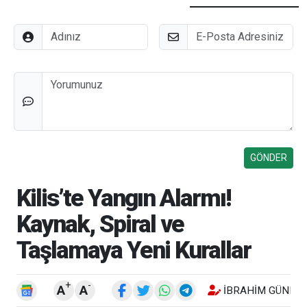
Adınız
E-Posta
Düşünceleriniz
Kilis’te Yangın Alarmı!
Kaynak, Spiral ve
Taşlamaya Yeni Kurallar
+
-
A
A
İBRAHIM GÜNEŞ