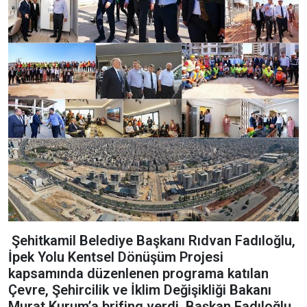
Şehitkamil Belediye Başkanı Rıdvan Fadıloğlu,
İpek Yolu Kentsel Dönüşüm Projesi
kapsamında düzenlenen programa katılan
Çevre, Şehircilik ve İklim Değişikliği Bakanı
Murat Kurum’a brifing verdi. Başkan Fadıloğlu,