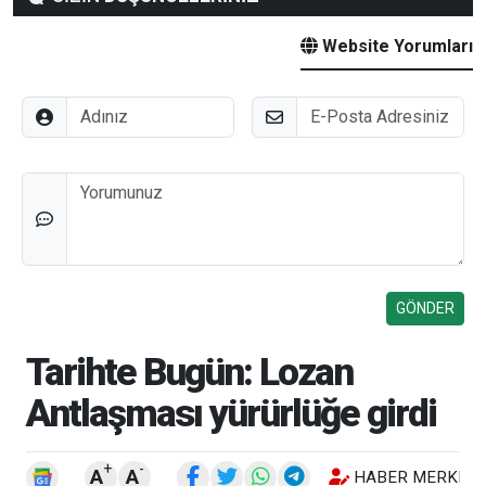
Website Yorumları
Adınız
E-Posta
Düşünceleriniz
Tarihte Bugün: Lozan
Antlaşması yürürlüğe girdi
+
-
A
A
HABER MERKEZI