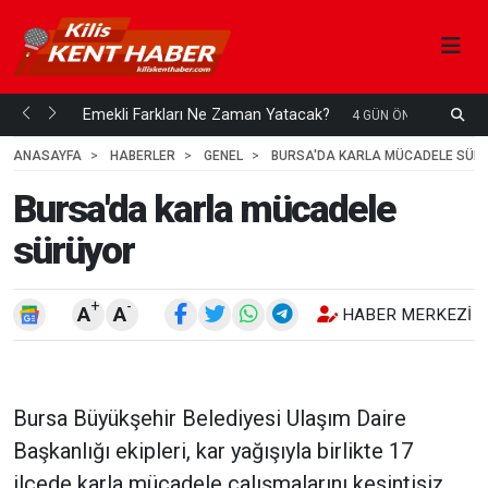
ani mi...
Emekli Farkları Ne Zaman Yatacak?
4 GÜN ÖNCE
ANASAYFA
HABERLER
GENEL
BURSA'DA KARLA MÜCADELE SÜR
Bursa'da karla mücadele
sürüyor
+
-
A
A
HABER MERKEZI
Bursa Büyükşehir Belediyesi Ulaşım Daire
Başkanlığı ekipleri, kar yağışıyla birlikte 17
ilçede karla mücadele çalışmalarını kesintisiz