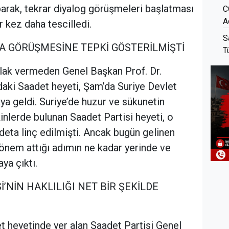
arak, tekrar diyalog görüşmeleri başlatması
C
A
ir kez daha tescilledi.
S
A GÖRÜŞMESİNE TEPKİ GÖSTERİLMİŞTİ
T
tlak vermeden Genel Başkan Prof. Dr.
aki Saadet heyeti, Şam’da Suriye Devlet
ya geldi. Suriye’de huzur ve sükunetin
inlerde bulunan Saadet Partisi heyeti, o
ta linç edilmişti. Ancak bugün gelinen
dönem attığı adımın ne kadar yerinde ve
ya çıktı.
’NİN HAKLILIĞI NET BİR ŞEKİLDE
 heyetinde yer alan Saadet Partisi Genel