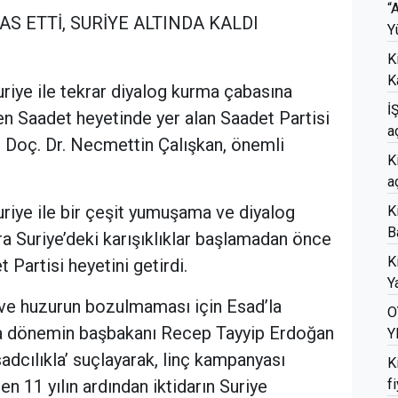
“
LAS ETTİ, SURİYE ALTINDA KALDI
Y
K
K
Suriye ile tekrar diyalog kurma çabasına
İ
şen Saadet heyetinde yer alan Saadet Partisi
a
i Doç. Dr. Necmettin Çalışkan, önemli
K
a
Suriye ile bir çeşit yumuşama ve diyalog
K
B
ra Suriye’deki karışıklıklar başlamadan önce
K
Partisi heyetini getirdi.
Ya
ve huzurun bozulmaması için Esad’la
O
ta dönemin başbakanı Recep Tayyip Erdoğan
Y
adcılıkla’ suçlayarak, linç kampanyası
K
n 11 yılın ardından iktidarın Suriye
f