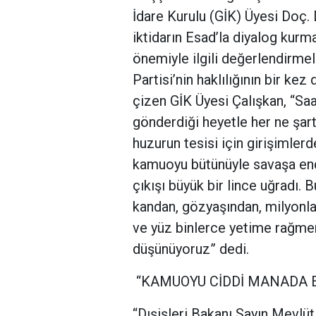
İdare Kurulu (GİK) Üyesi Doç.
iktidarın Esad’la diyalog kur
önemiyle ilgili değerlendirme
Partisi’nin haklılığının bir kez 
çizen GİK Üyesi Çalışkan, “Sa
gönderdiği heyetle her ne şart
huzurun tesisi için girişimle
kamuoyu bütünüyle savaşa ende
çıkışı büyük bir lince uğradı.
kandan, gözyaşından, milyonl
ve yüz binlerce yetime rağme
düşünüyoruz” dedi.
“KAMUOYU CİDDİ MANADA E
“Dışişleri Bakanı Sayın Mevlüt