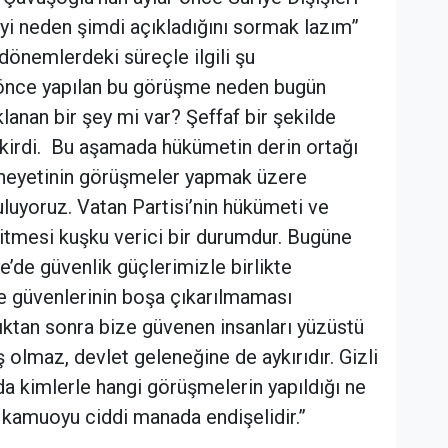
eyi neden şimdi açıkladığını sormak lazım”
dönemlerdeki süreçle ilgili şu
r önce yapılan bu görüşme neden bugün
anan bir şey mi var? Şeffaf bir şekilde
kirdi. Bu aşamada hükümetin derin ortağı
 heyetinin görüşmeler yapmak üzere
luyoruz. Vatan Partisi’nin hükümeti ve
gitmesi kuşku verici bir durumdur. Bugüne
e’de güvenlik güçlerimizle birlikte
e güvenlerinin boşa çıkarılmaması
ıktan sonra bize güvenen insanları yüzüstü
olmaz, devlet geleneğine de aykırıdır. Gizli
da kimlerle hangi görüşmelerin yapıldığı ne
 kamuoyu ciddi manada endişelidir.”