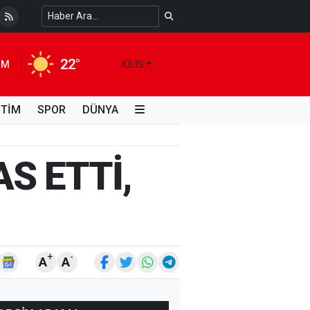
i Kimdir, Hayatı ve Unutulmaz Eserleri Türk...
4 HAFTA ÖNCE
22°
IM
KILIS
İTİM
SPOR
DÜNYA
AS ETTİ,
+
-
A
A