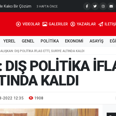
e Kalıcı Bir Çözüm
Ahmet Tell
3 HAFTA ÖNCE
VİDEOLAR
GALERİLER
YAZARLAR
İLETIŞ
YEREL
GENEL
POLİTİKA
EKONOMİ
ASAYİŞ
EĞ
ALIŞKAN: DIŞ POLİTİKA İFLAS ETTİ, SURİYE ALTINDA KALDI
 DIŞ POLİTİKA İFL
TINDA KALDI
8-2022 12:35
1908