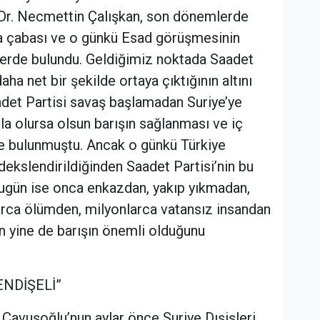
 Dr. Necmettin Çalışkan, son dönemlerde
ma çabası ve o günkü Esad görüşmesinin
lerde bulundu. Geldiğimiz noktada Saadet
daha net bir şekilde ortaya çıktığının altını
adet Partisi savaş başlamadan Suriye’ye
la olursa olsun barışın sağlanması ve iç
rde bulunmuştu. Ancak o günkü Türkiye
kslendirildiğinden Saadet Partisi’nin bu
 Bugün ise onca enkazdan, yakıp yıkmadan,
arca ölümden, milyonlarca vatansız insandan
n yine de barışın önemli olduğunu
NDİŞELİ”
 Çavuşoğlu’nun aylar önce Suriye Dışişleri