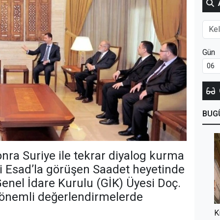
Gün
BUG
sonra Suriye ile tekrar diyalog kurma
li Esad’la görüşen Saadet heyetinde
Genel İdare Kurulu (GİK) Üyesi Doç.
 önemli değerlendirmelerde
K