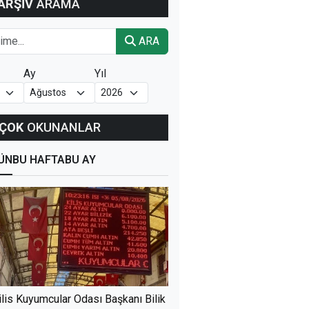
ARŞİV
ARAMA
ARA
Ay
Yıl
ÇOK
OKUNANLAR
ÜN
BU HAFTA
BU AY
ilis Kuyumcular Odası Başkanı Bilik