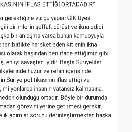
İKASININ İFLAS ETTİĞİ ORTADADIR”
si gerektiğine vurgu yapan GİK Üyesi
gili birimlerin şeffaf, dürüst ve ikna edici
başka bir anlaşma varsa bunun kamuoyuyla
en birlikte hareket eden kitlenin ikna
si olarak başından beri ifade ettiğimiz gibi
ş, en iyi savaştan iyidir. Başta Suriyeliler
kelerinde huzur ve refah içerisinde
n Suriye politikasının iflas ettiği ve
, milyonlarca insanın vatansız kalmasına,
neden olunduğu ortadır. Böyle bir durumda
madan görevini yerine getirmesi gerekir.
ik adımlar sorunu derinleştirmekten başka