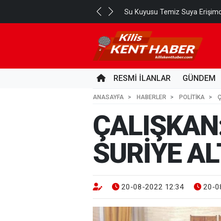
Su Kuyusu Temiz Suya Erişimd
RESMİ İLANLAR
GÜNDEM
ANASAYFA
HABERLER
POLİTİKA
Ç
ÇALIŞKAN:
SURİYE AL
20-08-2022 12:34
20-0