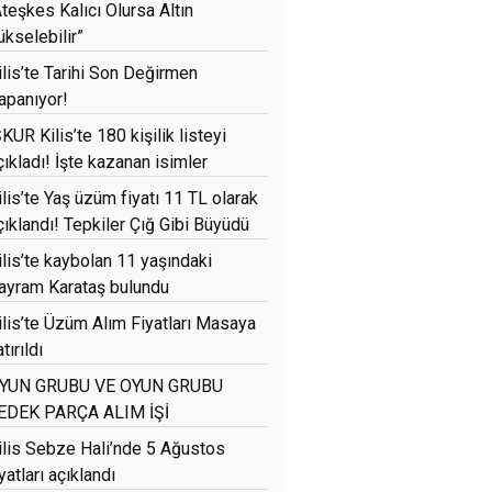
Ateşkes Kalıcı Olursa Altın
ükselebilir”
ilis’te Tarihi Son Değirmen
apanıyor!
ŞKUR Kilis’te 180 kişilik listeyi
çıkladı! İşte kazanan isimler
ilis’te Yaş üzüm fiyatı 11 TL olarak
çıklandı! Tepkiler Çığ Gibi Büyüdü
ilis’te kaybolan 11 yaşındaki
ayram Karataş bulundu
ilis’te Üzüm Alım Fiyatları Masaya
tırıldı
YUN GRUBU VE OYUN GRUBU
EDEK PARÇA ALIM İŞİ
ilis Sebze Hali’nde 5 Ağustos
iyatları açıklandı