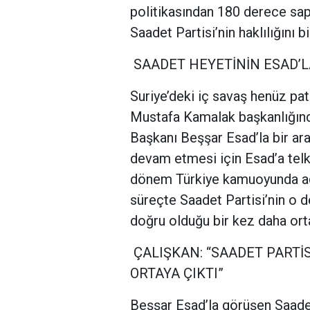
politikasından 180 derece sap
Saadet Partisi’nin haklılığını b
SAADET HEYETİNİN ESAD’L
Suriye’deki iç savaş henüz pa
Mustafa Kamalak başkanlığınd
Başkanı Beşşar Esad’la bir ara
devam etmesi için Esad’a telk
dönem Türkiye kamuoyunda ade
süreçte Saadet Partisi’nin o 
doğru olduğu bir kez daha orta
ÇALIŞKAN: “SAADET PARTİSİ
ORTAYA ÇIKTI”
Beşşar Esad’la görüşen Saadet