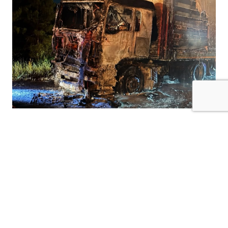
Kilis-Hatay Karayolu’nda seyir halindeki bir
tır, henüz belirlenemeyen bir nedenle çıkan
yangında alevlere teslim oldu.
Gece saatlerinde meydana gelen olay,
karayolunda kısa süreli paniğe neden oldu.
Edinilen bilgilere göre, seyir halindeki tırdan
yükselen dumanları fark eden sürücü, aracı
güvenli bir noktaya çekerek durumu 112 Acil