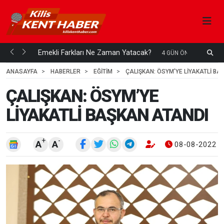
ani mi...
Emekli Farkları Ne Zaman Yatacak?
S
4 GÜN ÖNCE
H
ANASAYFA
HABERLER
EĞİTİM
ÇALIŞKAN: ÖSYM’YE LİYAKATLİ BA
ÇALIŞKAN: ÖSYM’YE
LİYAKATLİ BAŞKAN ATANDI
+
-
A
A
08-08-2022 1