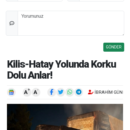
Düşünceleriniz
Kilis-Hatay Yolunda Korku
Dolu Anlar!
+
-
A
A
İBRAHIM GÜNEŞ