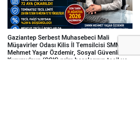
Gaziantep Serbest Muhasebeci Mali
Müşavirler Odası Kilis İl Temsilcisi SMMM
Mehmet Yaşar Özdemir, Sosyal Güvenlik
Kurumu'nun (SGK) prim borçlarının tecil ve
taksitlendirilmesine ilişkin önemli
düzenlemeler yaptığını belirtti.
Gaziantep Serbest Muhasebeci Mali
Müşavirler Odası Kilis İl Temsilcisi SMMM
Mehmet Yaşar Özdemir
, Sosyal Güvenlik
Kurumu'nun (SGK) prim borçlarının tecil ve
taksitlendirilmesine ilişkin önemli
düzenlemeler yaptığını belirterek, işverenler
ve Bağ-Kur sigortalılarını 31 Ağustos 2026