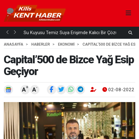
Su Kuyusu Temiz Suya Erişimde Kalıcı Bir Çözüm
A
 ÖNCE
3
HAFTA ÖNCE
ANASAYFA
HABERLER
EKONOMİ
CAPITAL’500 DE BIZCE YAĞ ESI
Capital’500 de Bizce Yağ Esip
Geçiyor
+
-
A
A
02-08-2022 1