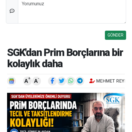
Düşünceleriniz
SGK'dan Prim Borçlarına bir
kolaylık daha
+
-
A
A
MEHMET REYHA