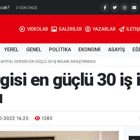
acak?
Su Kuyusu
3 GÜN ÖNCE
VİDEOLAR
GALERİLER
YAZARLAR
İLETIŞ
YEREL
GENEL
POLİTİKA
EKONOMİ
ASAYİŞ
EĞ
CAPITAL DERGISI EN GÜÇLÜ 30 IŞ INSANI ARAŞTIRMASI
gisi en güçlü 30 iş 
ı
0-2022 16:25
1285