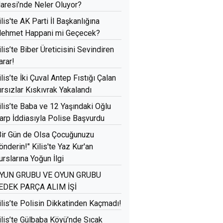
daresi’nde Neler Oluyor?
ilis'te AK Parti İl Başkanlığına
ehmet Happani mi Geçecek?
ilis’te Biber Üreticisini Sevindiren
arar!
ilis’te İki Çuval Antep Fıstığı Çalan
ırsızlar Kıskıvrak Yakalandı
ilis’te Baba ve 12 Yaşındaki Oğlu
arp İddiasıyla Polise Başvurdu
Bir Gün de Olsa Çocuğunuzu
önderin!" Kilis'te Yaz Kur'an
urslarına Yoğun İlgi
YUN GRUBU VE OYUN GRUBU
EDEK PARÇA ALIM İŞİ
ilis’te Polisin Dikkatinden Kaçmadı!
ilis’te Gülbaba Köyü’nde Sıcak