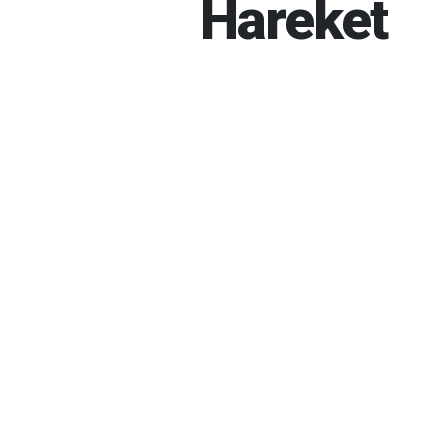
Hareket
İBRAHIM GÜNEŞ
06-08-202