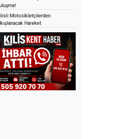
uluşma!
ilisli Motosikletçilerden
lkışlanacak Hareket