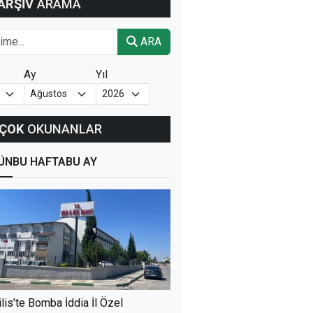
ARŞİV
ARAMA
ARA
Ay
Yıl
ÇOK
OKUNANLAR
ÜN
BU HAFTA
BU AY
ilis’te Bomba İddia İl Özel