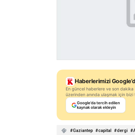
Haberlerimizi Google’d
En güncel haberlere ve son dakika 
üzerinden anında ulaşmak için bizi f
Google’da tercih edilen
kaynak olarak ekleyin
Gaziantep
capital
dergi