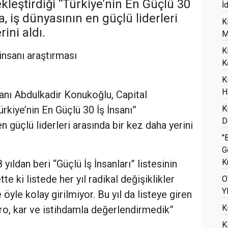
kleştirdiği “Türkiye’nin En Güçlü 30
İ
, iş dünyasının en güçlü liderleri
K
ini aldı.
M
K
 insanı araştırması
K
K
H
nı Abdulkadir Konukoğlu, Capital
ürkiye’nin En Güçlü 30 İş İnsanı”
K
D
n güçlü liderleri arasında bir kez daha yerini
"
G
K
yıldan beri “Güçlü İş İnsanları” listesinin
tte ki listede her yıl radikal değişiklikler
O
Y
 öyle kolay girilmiyor. Bu yıl da listeye giren
K
iro, kar ve istihdamla değerlendirmedik”
K