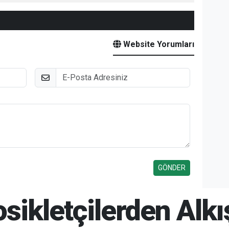
Website Yorumları
E-Posta
tosikletçilerden Alk