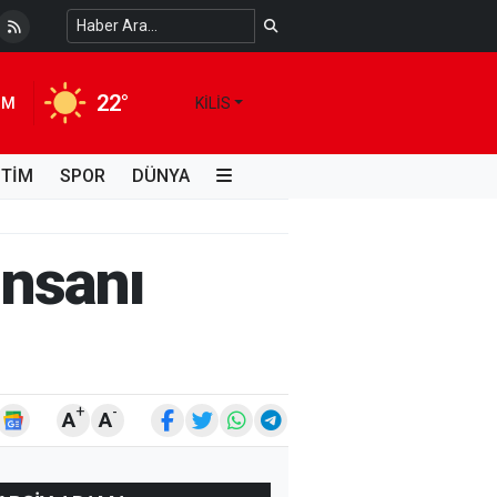
 Temiz Suya Erişimde Kalıcı Bir Çözüm
4 HAFTA ÖNCE
22°
IM
KILIS
İTİM
SPOR
DÜNYA
insanı
+
-
A
A