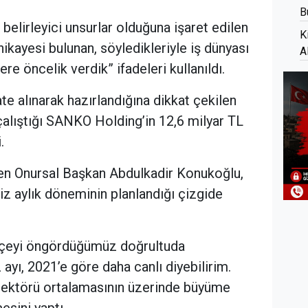
B
 belirleyici unsurlar olduğuna işaret edilen
K
hikayesi bulunan, söyledikleriyle iş dünyası
A
lere öncelik verdik” ifadeleri kullanıldı.
ate alınarak hazırlandığına dikkat çekilen
 çalıştığı SANKO Holding’in 12,6 milyar TL
.
len Onursal Başkan Abdulkadir Konukoğlu,
iz aylık döneminin planlandığı çizgide
ütçeyi öngördüğümüz doğrultuda
 ayı, 2021’e göre daha canlı diyebilirim.
 sektörü ortalamasının üzerinde büyüme
esini yaptı.