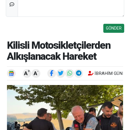
Kilisli Motosikletçilerden
Alkışlanacak Hareket
+
-
A
A
İBRAHIM GÜNEŞ