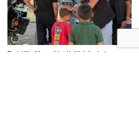
Tork Kilis Motosiklet Kulübü üyeleri,
Gaziantep Çocuk Esirgeme Kurumu’nu
ziyaret ederek çocuklara unutulmaz bir gün
yaşattı.
Tork Kilis Motosiklet Kulüp üyeleri, ziyaret
kapsamında çocuklarla yakından ilgilenerek
birlikte keyifli vakit geçirdi.