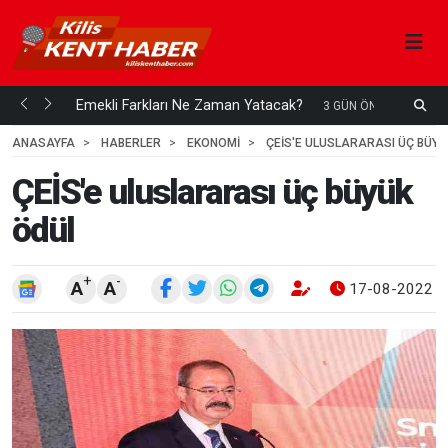
ani mi...
Emekli Farkları Ne Zaman Yatacak?
S
3 GÜN ÖNCE
H
ANASAYFA
HABERLER
EKONOMİ
ÇEİS'E ULUSLARARASI ÜÇ BÜYÜ
ÇEİS'e uluslararası üç büyük
ödül
+
-
A
A
17-08-2022 1