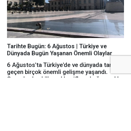
Tarihte Bugün: 6 Ağustos | Türkiye ve
Dünyada Bugün Yaşanan Önemli Olaylar
6 Ağustos'ta Türkiye'de ve dünyada tarihe
geçen birçok önemli gelişme yaşandı.
Savaşlardan bilimsel keşiflere, bağımsızlık
mücadelelerinden siyasi gelişmelere kadar
6 Ağustos tarihinde öne çıkan olaylar şöyle:
1661
Portekiz ile Hollanda arasında yapılan
antlaşmayla Brezilya'nın Portekiz'e ait olduğu
resmen kabul edildi.