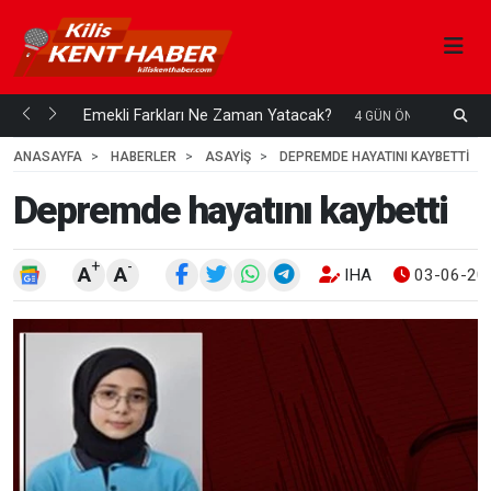
ani mi...
Emekli Farkları Ne Zaman Yatacak?
S
4 GÜN ÖNCE
H
ANASAYFA
HABERLER
ASAYİŞ
DEPREMDE HAYATINI KAYBETTI
Depremde hayatını kaybetti
+
-
A
A
IHA
03-06-202