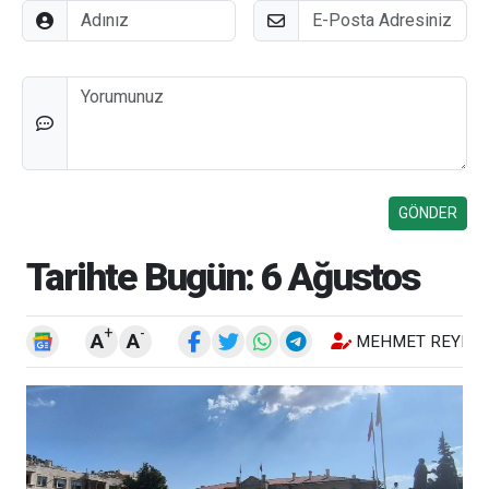
Adınız
E-Posta
Düşünceleriniz
Tarihte Bugün: 6 Ağustos
+
-
A
A
MEHMET REYHA