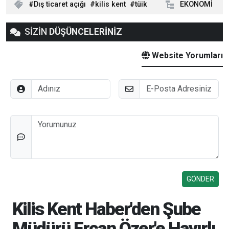
Dış ticaret açığı
kilis kent
tüik
EKONOMİ
SİZİN
DÜŞÜNCELERİNİZ
Website Yorumları
Adınız
E-Posta
Düşünceleriniz
Kilis Kent Haber'den Şube
Müdürü Ercan Özer'e Hayırlı