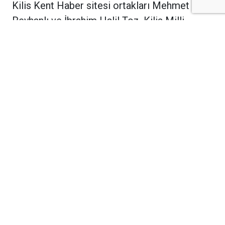
Kilis Kent Haber sitesi ortakları Mehmet
Reyhanlı ve İbrahim Halil Toz, Kilis Milli
Eğitim Şube Müdürlüğü görevine yeni atanan
Ercan Özer’e makamında "hayırlı olsun"
ziyaretinde bulundu.
Samimi bir sohbet ortamında gerçekleşen
ziyarette Reyhanlı ve Toz, Şube Müdürü Ercan
Özer’e yeni görevinde başarılar dileyerek,
Kilis'in eğitim camiasına yapacağı katkılar için
şimdiden tebriklerini ilettiler.
Ziyaretten duyduğu memnuniyeti dile getiren
Ercan Özer ise nazik ziyaretleri, hoş
sohbetleri ve iyi dilekleri için Kilis Kent Haber
ekibine teşekkür etti.