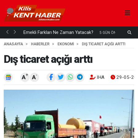
ani mi...
Emekli Farkları Ne Zaman Yatacak?
S
5 GÜN ÖNCE
H
ANASAYFA
HABERLER
EKONOMİ
DIŞ TICARET AÇIĞI ARTTI
Dış ticaret açığı arttı
+
-
A
A
IHA
29-05-202