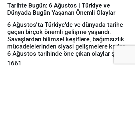
Tarihte Bugün: 6 Ağustos | Türkiye ve
Dünyada Bugün Yaşanan Önemli Olaylar
6 Ağustos'ta Türkiye'de ve dünyada tarihe
geçen birçok önemli gelişme yaşandı.
Savaşlardan bilimsel keşiflere, bağımsızlık
mücadelelerinden siyasi gelişmelere kadar
6 Ağustos tarihinde öne çıkan olaylar şöyle:
1661
Portekiz ile Hollanda arasında yapılan
antlaşmayla Brezilya'nın Portekiz'e ait olduğu
resmen kabul edildi.
1791
Prusya ile Avusturya arasında imzalanan
Pillnitz Deklarasyonu
, Fransa Kralı XVI.
Louis'ye destek mesajı vererek Fransız