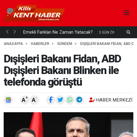
ani mi...
Emekli Farkları Ne Zaman Yatacak?
S
3 GÜN ÖNCE
H
ANASAYFA
HABERLER
GÜNDEM
DIŞIŞLERI BAKANI FIDAN, ABD D
Dışişleri Bakanı Fidan, ABD
Dışişleri Bakanı Blinken ile
telefonda görüştü
+
-
A
A
HABER MERKEZI